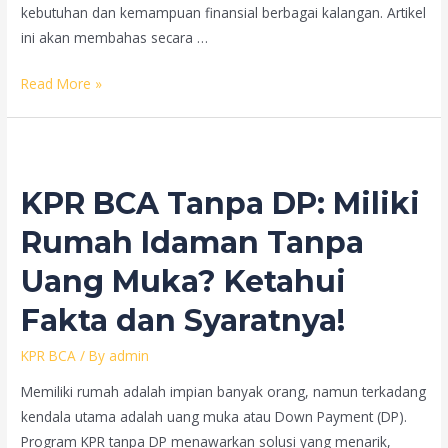
kebutuhan dan kemampuan finansial berbagai kalangan. Artikel
ini akan membahas secara …
KPR
Read More »
BCA
2025:
Panduan
Lengkap,
KPR BCA Tanpa DP: Miliki
Suku
Bunga,
Rumah Idaman Tanpa
Syarat,
Uang Muka? Ketahui
dan
Cara
Fakta dan Syaratnya!
Pengajuan
KPR BCA
/ By
admin
Memiliki rumah adalah impian banyak orang, namun terkadang
kendala utama adalah uang muka atau Down Payment (DP).
Program KPR tanpa DP menawarkan solusi yang menarik,