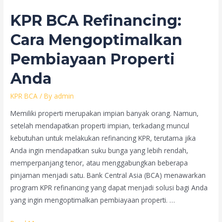
Membangun
KPR BCA Refinancing:
Reputasi
dan
Cara Mengoptimalkan
Menjangkau
Pembiayaan Properti
Pasien
di
Anda
Era
KPR BCA
/ By
admin
Digital
Memiliki properti merupakan impian banyak orang. Namun,
setelah mendapatkan properti impian, terkadang muncul
kebutuhan untuk melakukan refinancing KPR, terutama jika
Anda ingin mendapatkan suku bunga yang lebih rendah,
memperpanjang tenor, atau menggabungkan beberapa
pinjaman menjadi satu. Bank Central Asia (BCA) menawarkan
program KPR refinancing yang dapat menjadi solusi bagi Anda
yang ingin mengoptimalkan pembiayaan properti. …