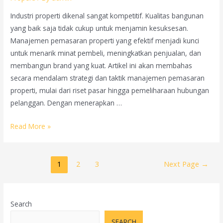
Industri properti dikenal sangat kompetitif. Kualitas bangunan
yang baik saja tidak cukup untuk menjamin kesuksesan.
Manajemen pemasaran properti yang efektif menjadi kunci
untuk menarik minat pembeli, meningkatkan penjualan, dan
membangun brand yang kuat. Artikel ini akan membahas
secara mendalam strategi dan taktik manajemen pemasaran
properti, mulai dari riset pasar hingga pemeliharaan hubungan
pelanggan. Dengan menerapkan …
Manajemen
Read More »
Pemasaran
Properti:
Posts
Strategi
1
2
3
Next Page
→
pagination
Komprehensif
untuk
Kesuksesan
Search
di
SEARCH