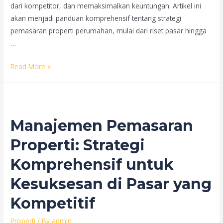
dari kompetitor, dan memaksimalkan keuntungan. Artikel ini
akan menjadi panduan komprehensif tentang strategi
pemasaran properti perumahan, mulai dari riset pasar hingga
…
Strategi
Read More »
Pemasaran
Properti
Perumahan:
Panduan
Manajemen Pemasaran
Lengkap
Menuju
Properti: Strategi
Kesuksesan
Komprehensif untuk
Penjualan
Kesuksesan di Pasar yang
Kompetitif
Properti
/ By
admin