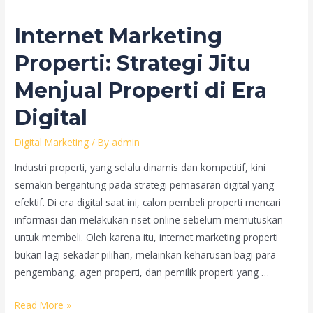
Pemula:
Panduan
Internet Marketing
Lengkap
untuk
Properti: Strategi Jitu
Sukses
Menjual Properti di Era
di
Industri
Digital
Properti
Digital Marketing
/ By
admin
Industri properti, yang selalu dinamis dan kompetitif, kini
semakin bergantung pada strategi pemasaran digital yang
efektif. Di era digital saat ini, calon pembeli properti mencari
informasi dan melakukan riset online sebelum memutuskan
untuk membeli. Oleh karena itu, internet marketing properti
bukan lagi sekadar pilihan, melainkan keharusan bagi para
pengembang, agen properti, dan pemilik properti yang …
Internet
Read More »