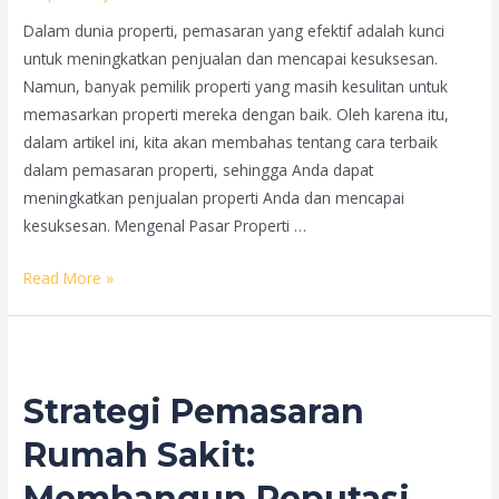
Dalam dunia properti, pemasaran yang efektif adalah kunci
untuk meningkatkan penjualan dan mencapai kesuksesan.
Namun, banyak pemilik properti yang masih kesulitan untuk
memasarkan properti mereka dengan baik. Oleh karena itu,
dalam artikel ini, kita akan membahas tentang cara terbaik
dalam pemasaran properti, sehingga Anda dapat
meningkatkan penjualan properti Anda dan mencapai
kesuksesan. Mengenal Pasar Properti …
Cara
Read More »
Terbaik
dalam
Pemasaran
Properti:
Strategi Pemasaran
Meningkatkan
Penjualan
Rumah Sakit:
dan
Membangun Reputasi