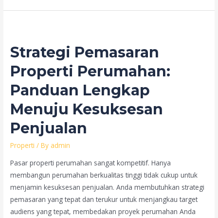
Marketing
Properti:
Strategi
Jitu
Strategi Pemasaran
Menjual
Properti
Properti Perumahan:
di
Panduan Lengkap
Era
Digital
Menuju Kesuksesan
Penjualan
Properti
/ By
admin
Pasar properti perumahan sangat kompetitif. Hanya
membangun perumahan berkualitas tinggi tidak cukup untuk
menjamin kesuksesan penjualan. Anda membutuhkan strategi
pemasaran yang tepat dan terukur untuk menjangkau target
audiens yang tepat, membedakan proyek perumahan Anda