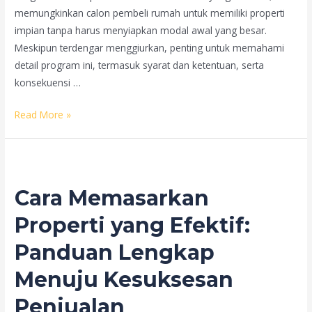
memungkinkan calon pembeli rumah untuk memiliki properti
impian tanpa harus menyiapkan modal awal yang besar.
Meskipun terdengar menggiurkan, penting untuk memahami
detail program ini, termasuk syarat dan ketentuan, serta
konsekuensi …
KPR
Read More »
BCA
Tanpa
DP:
Miliki
Cara Memasarkan
Rumah
Idaman
Properti yang Efektif:
Tanpa
Panduan Lengkap
Uang
Muka?
Menuju Kesuksesan
Ketahui
Penjualan
Fakta