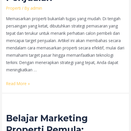
dan
Properti
/ By
admin
Syaratnya!
Memasarkan properti bukanlah tugas yang mudah. Di tengah
persaingan yang ketat, dibutuhkan strategi pemasaran yang
tepat dan terukur untuk menarik perhatian calon pembeli dan
mencapai target penjualan. Artikel ini akan membahas secara
mendalam cara memasarkan properti secara efektif, mulai dari
memahami target pasar hingga memanfaatkan teknologi
terkini. Dengan menerapkan strategi yang tepat, Anda dapat
meningkatkan …
Cara
Read More »
Memasarkan
Properti
yang
Efektif:
Belajar Marketing
Panduan
Lengkap
Properti Pemula: