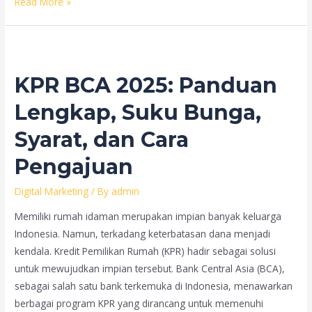
KPR
Read More »
BCA
Refinancing:
Cara
Mengoptimalkan
KPR BCA 2025: Panduan
Pembiayaan
Properti
Lengkap, Suku Bunga,
Anda
Syarat, dan Cara
Pengajuan
Digital Marketing
/ By
admin
Memiliki rumah idaman merupakan impian banyak keluarga
Indonesia. Namun, terkadang keterbatasan dana menjadi
kendala. Kredit Pemilikan Rumah (KPR) hadir sebagai solusi
untuk mewujudkan impian tersebut. Bank Central Asia (BCA),
sebagai salah satu bank terkemuka di Indonesia, menawarkan
berbagai program KPR yang dirancang untuk memenuhi