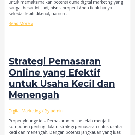
untuk memaksimalkan potensi dunia digital marketing yang
sangat besar ini. Jadi, bisnis properti Anda tidak hanya
sekedar lebih dikenal, namun …
Jasa
Read More »
Advertising
Online
Profesional
Untuk
Bisnis
Properti
Strategi Pemasaran
Dari
Property
Online yang Efektif
Lounge
untuk Usaha Kecil dan
Menengah
Digital Marketing
/ By
admin
Propertylounge.id – Pemasaran online telah menjadi
komponen penting dalam strategi pemasaran untuk usaha
kecil dan menengah. Dengan potensi jangkauan yang luas