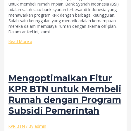
untuk membeli rumah impian. Bank Syariah Indonesia (BSI)
adalah salah satu bank syariah terbesar di Indonesia yang
menawarkan program KPR dengan berbagai keunggulan.
Salah satu keunggulan yang menarik adalah kemampuan
mereka dalam membiayai rumah dengan skema off-plan.
Dalam artikel ini, kami …
Mengapa
Read More »
Memilih
KPR
BSI
untuk
Rumah
dengan
Mengoptimalkan Fitur
Skema
Off-
KPR BTN untuk Membeli
Plan
Rumah dengan Program
Subsidi Pemerintah
KPR BTN
/ By
admin