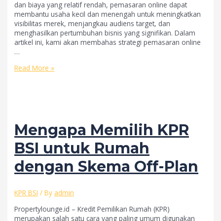
dan biaya yang relatif rendah, pemasaran online dapat
membantu usaha kecil dan menengah untuk meningkatkan
visibilitas merek, menjangkau audiens target, dan
menghasilkan pertumbuhan bisnis yang signifikan. Dalam
artikel ini, kami akan membahas strategi pemasaran online
…
Strategi
Read More »
Pemasaran
Online
yang
Efektif
untuk
Usaha
Mengapa Memilih KPR
Kecil
dan
BSI untuk Rumah
Menengah
dengan Skema Off-Plan
KPR BSI
/ By
admin
Propertylounge.id – Kredit Pemilikan Rumah (KPR)
merupakan salah satu cara yang paling umum digunakan