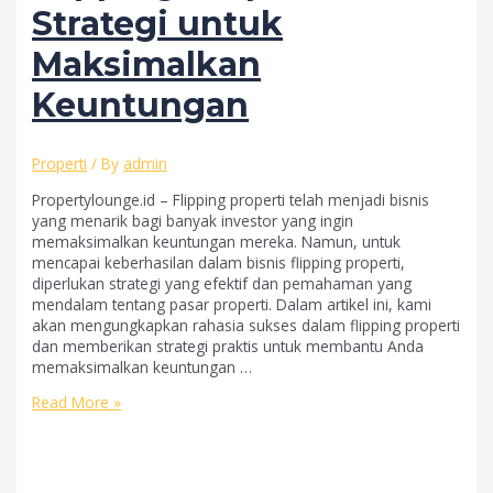
Strategi untuk
Maksimalkan
Keuntungan
Properti
/ By
admin
Propertylounge.id – Flipping properti telah menjadi bisnis
yang menarik bagi banyak investor yang ingin
memaksimalkan keuntungan mereka. Namun, untuk
mencapai keberhasilan dalam bisnis flipping properti,
diperlukan strategi yang efektif dan pemahaman yang
mendalam tentang pasar properti. Dalam artikel ini, kami
akan mengungkapkan rahasia sukses dalam flipping properti
dan memberikan strategi praktis untuk membantu Anda
memaksimalkan keuntungan …
Rahasia
Read More »
Sukses
dalam
Flipping
Properti: