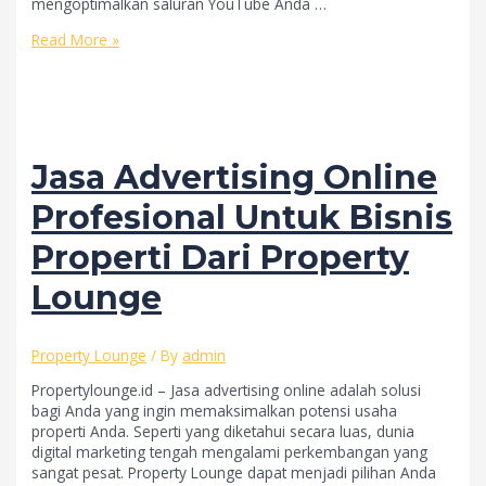
mengoptimalkan saluran YouTube Anda …
Strategi
Read More »
Mengoptimalkan
Channel
YouTube
untuk
Jual
Properti
Jasa Advertising Online
Profesional Untuk Bisnis
Properti Dari Property
Lounge
Property Lounge
/ By
admin
Propertylounge.id – Jasa advertising online adalah solusi
bagi Anda yang ingin memaksimalkan potensi usaha
properti Anda. Seperti yang diketahui secara luas, dunia
digital marketing tengah mengalami perkembangan yang
sangat pesat. Property Lounge dapat menjadi pilihan Anda