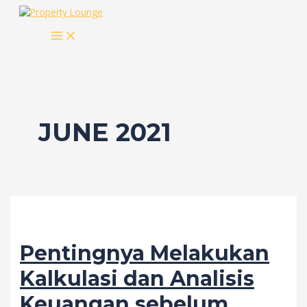
Skip
to
MAIN
content
MENU
JUNE 2021
Pentingnya Melakukan
Kalkulasi dan Analisis
Keuangan sebelum