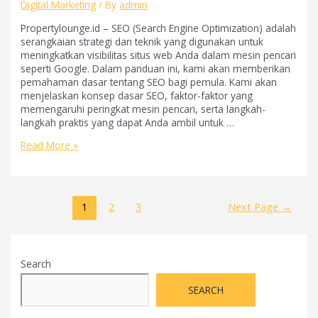
Digital Marketing
/ By
admin
Propertylounge.id – SEO (Search Engine Optimization) adalah
serangkaian strategi dan teknik yang digunakan untuk
meningkatkan visibilitas situs web Anda dalam mesin pencari
seperti Google. Dalam panduan ini, kami akan memberikan
pemahaman dasar tentang SEO bagi pemula. Kami akan
menjelaskan konsep dasar SEO, faktor-faktor yang
memengaruhi peringkat mesin pencari, serta langkah-
langkah praktis yang dapat Anda ambil untuk …
Panduan
Read More »
Lengkap
tentang
SEO
untuk
Posts
1
2
3
Next Page
→
Pemula
pagination
Search
SEARCH