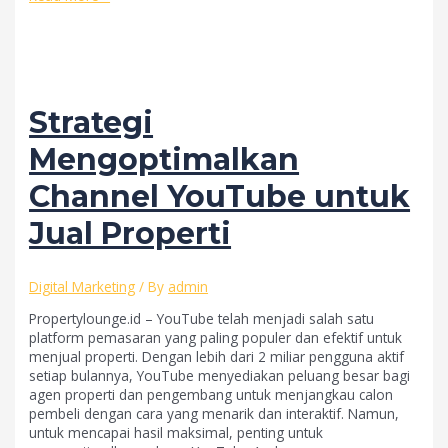
Menggunakan
Fitur
Geotagging
di
Instagram
untuk
Strategi
Menjangkau
Pembeli
Mengoptimalkan
Lokal
Channel YouTube untuk
Jual Properti
Digital Marketing
/ By
admin
Propertylounge.id – YouTube telah menjadi salah satu
platform pemasaran yang paling populer dan efektif untuk
menjual properti. Dengan lebih dari 2 miliar pengguna aktif
setiap bulannya, YouTube menyediakan peluang besar bagi
agen properti dan pengembang untuk menjangkau calon
pembeli dengan cara yang menarik dan interaktif. Namun,
untuk mencapai hasil maksimal, penting untuk