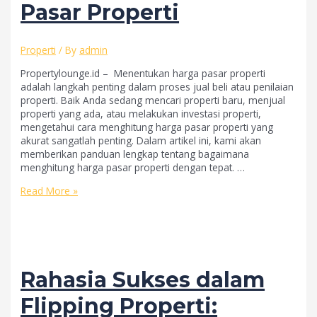
KPR
Pasar Properti
BCA
Properti
/ By
admin
Propertylounge.id – Menentukan harga pasar properti
adalah langkah penting dalam proses jual beli atau penilaian
properti. Baik Anda sedang mencari properti baru, menjual
properti yang ada, atau melakukan investasi properti,
mengetahui cara menghitung harga pasar properti yang
akurat sangatlah penting. Dalam artikel ini, kami akan
memberikan panduan lengkap tentang bagaimana
menghitung harga pasar properti dengan tepat. …
Cara
Read More »
Menghitung
Harga
Pasar
Properti
Rahasia Sukses dalam
Flipping Properti: