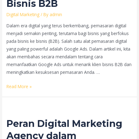
Bisnis B2B
Digital
Digital Marketing
/ By
admin
Dalam era digital yang terus berkembang, pemasaran digital
menjadi semakin penting, terutama bagi bisnis yang berfokus
pada bisnis ke bisnis (B2B). Salah satu alat pemasaran digital
yang paling powerful adalah Google Ads. Dalam artikel ini, kita
akan membahas secara mendalam tentang cara
memanfaatkan Google Ads untuk menarik klien bisnis B2B dan
meningkatkan kesuksesan pemasaran Anda. …
Memanfaatkan
Read More »
Google
Ads
untuk
Menarik
Peran Digital Marketing
Klien
Bisnis
Agency dalam