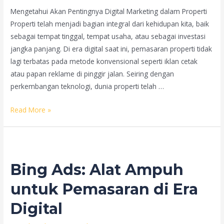
Mengetahui Akan Pentingnya Digital Marketing dalam Properti
Properti telah menjadi bagian integral dari kehidupan kita, baik
sebagai tempat tinggal, tempat usaha, atau sebagai investasi
jangka panjang. Di era digital saat ini, pemasaran properti tidak
lagi terbatas pada metode konvensional seperti iklan cetak
atau papan reklame di pinggir jalan. Seiring dengan
perkembangan teknologi, dunia properti telah …
Property
Read More »
Lounge:
Jasa
Digital
Marketing
Bing Ads: Alat Ampuh
Terbaik
di
untuk Pemasaran di Era
Tangerang
Digital
Sejak
2008