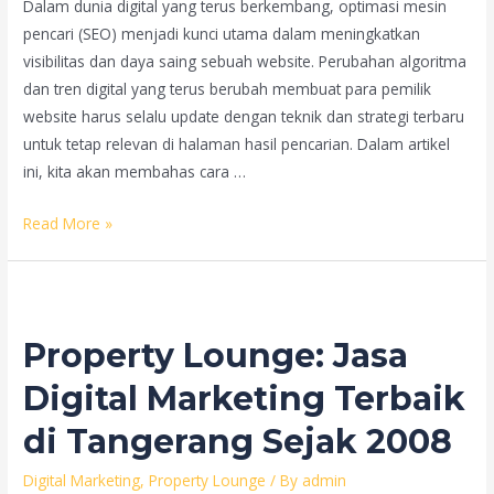
Dalam dunia digital yang terus berkembang, optimasi mesin
pencari (SEO) menjadi kunci utama dalam meningkatkan
visibilitas dan daya saing sebuah website. Perubahan algoritma
dan tren digital yang terus berubah membuat para pemilik
website harus selalu update dengan teknik dan strategi terbaru
untuk tetap relevan di halaman hasil pencarian. Dalam artikel
ini, kita akan membahas cara …
Cara
Read More »
Meningkatkan
SEO
Website:
Teknik
Property Lounge: Jasa
dan
Strategi
Digital Marketing Terbaik
Terbaru
di Tangerang Sejak 2008
Digital Marketing
,
Property Lounge
/ By
admin