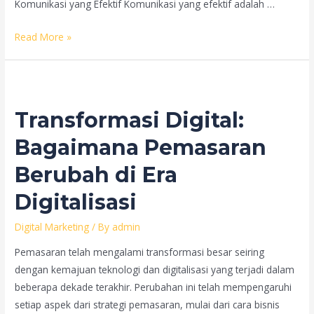
Komunikasi yang Efektif Komunikasi yang efektif adalah …
Membangun
Read More »
Tim
yang
Solid
dalam
Transformasi Digital:
Era
Remote
Bagaimana Pemasaran
Work
Berubah di Era
Digitalisasi
Digital Marketing
/ By
admin
Pemasaran telah mengalami transformasi besar seiring
dengan kemajuan teknologi dan digitalisasi yang terjadi dalam
beberapa dekade terakhir. Perubahan ini telah mempengaruhi
setiap aspek dari strategi pemasaran, mulai dari cara bisnis