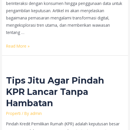
berinteraksi dengan konsumen hingga penggunaan data untuk
pengambilan keputusan. Artikel ini akan menjelaskan
bagaimana pemasaran mengalami transformasi digital,
mengeksplorasi tren utama, dan memberikan wawasan
tentang …
Transformasi
Read More »
Digital:
Bagaimana
Pemasaran
Berubah
Tips Jitu Agar Pindah
di
Era
KPR Lancar Tanpa
Digitalisasi
Hambatan
Properti
/ By
admin
Pindah Kredit Pemilikan Rumah (KPR) adalah keputusan besar