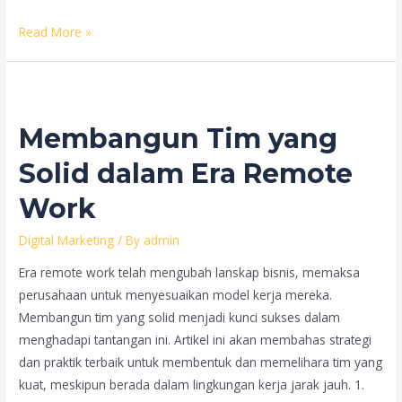
Panduan
Read More »
Lengkap
Inbound
Marketing:
Membangun
Membangun Tim yang
Strategi
yang
Solid dalam Era Remote
Sukses
Work
Digital Marketing
/ By
admin
Era remote work telah mengubah lanskap bisnis, memaksa
perusahaan untuk menyesuaikan model kerja mereka.
Membangun tim yang solid menjadi kunci sukses dalam
menghadapi tantangan ini. Artikel ini akan membahas strategi
dan praktik terbaik untuk membentuk dan memelihara tim yang
kuat, meskipun berada dalam lingkungan kerja jarak jauh. 1.