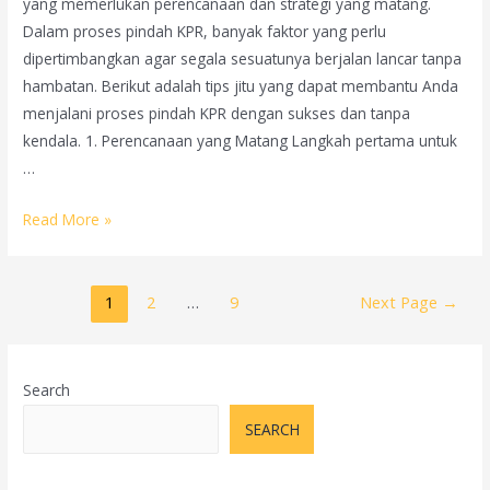
yang memerlukan perencanaan dan strategi yang matang.
Dalam proses pindah KPR, banyak faktor yang perlu
dipertimbangkan agar segala sesuatunya berjalan lancar tanpa
hambatan. Berikut adalah tips jitu yang dapat membantu Anda
menjalani proses pindah KPR dengan sukses dan tanpa
kendala. 1. Perencanaan yang Matang Langkah pertama untuk
…
Tips
Read More »
Jitu
Agar
Posts
Pindah
1
2
…
9
Next Page
→
pagination
KPR
Lancar
Tanpa
Search
Hambatan
SEARCH