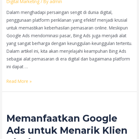
Digital Marketing
/ By
admin
Dalam menghadapi persaingan sengit di dunia digital,
penggunaan platform periklanan yang efektif menjadi krusial
untuk memastikan keberhasilan pemasaran online. Meskipun
Google Ads mendominasi pasar, Bing Ads juga menjadi alat
yang sangat berharga dengan keunggulan-keunggulan tertentu.
Dalam artikel ini, kita akan menjelajahi keampuhan Bing Ads
sebagai alat pemasaran di era digital dan bagaimana platform
ini dapat …
Bing
Read More »
Ads:
Alat
Ampuh
untuk
Memanfaatkan Google
Pemasaran
di
Ads untuk Menarik Klien
Era