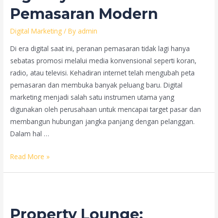
B2B
Pemasaran Modern
Digital Marketing
/ By
admin
Di era digital saat ini, peranan pemasaran tidak lagi hanya
sebatas promosi melalui media konvensional seperti koran,
radio, atau televisi. Kehadiran internet telah mengubah peta
pemasaran dan membuka banyak peluang baru. Digital
marketing menjadi salah satu instrumen utama yang
digunakan oleh perusahaan untuk mencapai target pasar dan
membangun hubungan jangka panjang dengan pelanggan.
Dalam hal …
Peran
Read More »
Digital
Marketing
Agency
dalam
Property Lounge:
Pemasaran