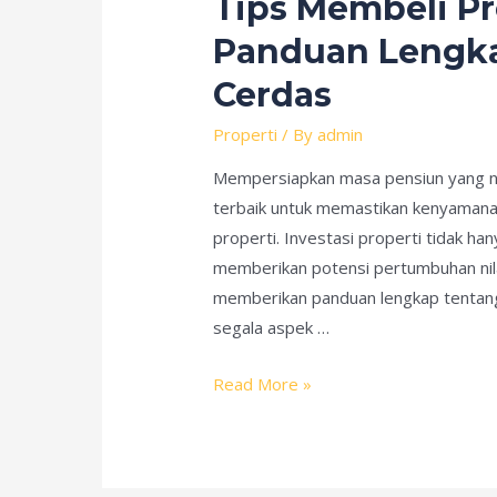
Tips Membeli Pr
Panduan Lengka
Cerdas
Properti
/ By
admin
Mempersiapkan masa pensiun yang nya
terbaik untuk memastikan kenyamana
properti. Investasi properti tidak ha
memberikan potensi pertumbuhan nilai 
memberikan panduan lengkap tentang
segala aspek …
Tips
Read More »
Membeli
Properti
untuk