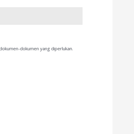
 dokumen-dokumen yang diperlukan.