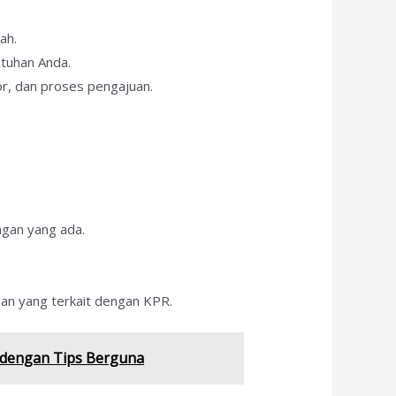
ah.
tuhan Anda.
or, dan proses pengajuan.
gan yang ada.
an yang terkait dengan KPR.
 dengan Tips Berguna