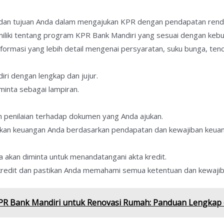
a dan tujuan Anda dalam mengajukan KPR dengan pendapatan rend
iliki tentang program KPR Bank Mandiri yang sesuai dengan kebu
ormasi yang lebih detail mengenai persyaratan, suku bunga, ten
diri dengan lengkap dan jujur.
inta sebagai lampiran.
an penilaian terhadap dokumen yang Anda ajukan.
kan keuangan Anda berdasarkan pendapatan dan kewajiban keuan
da akan diminta untuk menandatangani akta kredit.
 kredit dan pastikan Anda memahami semua ketentuan dan kewajib
R Bank Mandiri untuk Renovasi Rumah: Panduan Lengkap