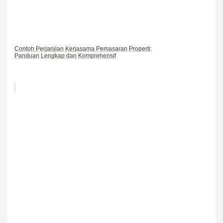
Contoh Perjanjian Kerjasama Pemasaran Properti:
Panduan Lengkap dan Komprehensif