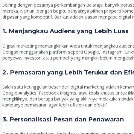
Seiring dengan pesatnya perkembangan Balaraja, banyak perusa
mereka. Namun, dengan begitu banyaknya pilihan properti komer
di pasar yang kompetitif. Berikut adalah alasan mengapa digital 
1.
Menjangkau Audiens yang Lebih Luas
Digital marketing memungkinkan Anda untuk menjangkau audiens ya
Dengan menggunakan platform seperti Google, Instagram, Linke
penyewa, investor, atau pembeli yang mungkin belum mengetah
2.
Pemasaran yang Lebih Terukur dan Efi
Salah satu keunggulan besar dari digital marketing adalah kem
Google Analytics, Facebook Insights, atau tools khusus untuk i
mengkliknya, dan berapa banyak yang akhirnya melakukan tindaka
kampanye pemasaran agar lebih efisien dan efektif.
3.
Personalisasi Pesan dan Penawaran
Dengan digital marketing, Anda dapat mengirimkan pesan yang l