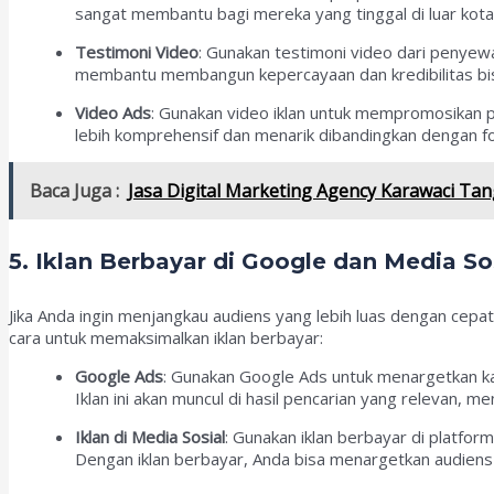
sangat membantu bagi mereka yang tinggal di luar kota
Testimoni Video
: Gunakan testimoni video dari penye
membantu membangun kepercayaan dan kredibilitas bis
Video Ads
: Gunakan video iklan untuk mempromosikan p
lebih komprehensif dan menarik dibandingkan dengan fo
Baca Juga :
Jasa Digital Marketing Agency Karawaci Ta
5.
Iklan Berbayar di Google dan Media So
Jika Anda ingin menjangkau audiens yang lebih luas dengan cepa
cara untuk memaksimalkan iklan berbayar:
Google Ads
: Gunakan Google Ads untuk menargetkan kata
Iklan ini akan muncul di hasil pencarian yang relevan,
Iklan di Media Sosial
: Gunakan iklan berbayar di platfo
Dengan iklan berbayar, Anda bisa menargetkan audiens b