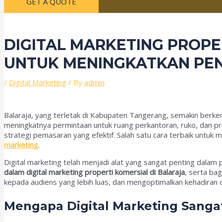
GET A QUOTE
DIGITAL MARKETING PROPER
UNTUK MENINGKATKAN PEN
/
Digital Marketing
/ By
admin
Balaraja, yang terletak di Kabupaten Tangerang, semakin berke
meningkatnya permintaan untuk ruang perkantoran, ruko, dan prop
strategi pemasaran yang efektif. Salah satu cara terbaik untuk
marketing
.
Digital marketing telah menjadi alat yang sangat penting dalam 
dalam digital marketing properti komersial di Balaraja
, serta ba
kepada audiens yang lebih luas, dan mengoptimalkan kehadiran o
Mengapa Digital Marketing Sangat