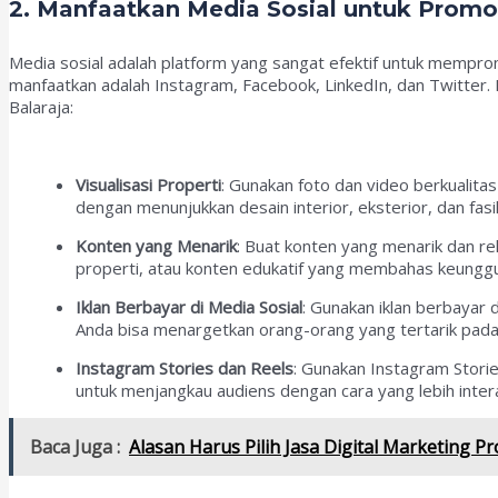
2.
Manfaatkan Media Sosial untuk Promos
Media sosial adalah platform yang sangat efektif untuk mempro
manfaatkan adalah Instagram, Facebook, LinkedIn, dan Twitter.
Balaraja:
Visualisasi Properti
: Gunakan foto dan video berkualita
dengan menunjukkan desain interior, eksterior, dan fasil
Konten yang Menarik
: Buat konten yang menarik dan re
properti, atau konten edukatif yang membahas keunggula
Iklan Berbayar di Media Sosial
: Gunakan iklan berbayar
Anda bisa menargetkan orang-orang yang tertarik pada i
Instagram Stories dan Reels
: Gunakan Instagram Stori
untuk menjangkau audiens dengan cara yang lebih interak
Baca Juga :
Alasan Harus Pilih Jasa Digital Marketing 