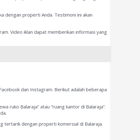
 dengan properti Anda. Testimoni ini akan
ram. Video iklan dapat memberikan informasi yang
 Facebook dan Instagram. Berikut adalah beberapa
a ruko Balaraja” atau “ruang kantor di Balaraja”.
nda.
 tertarik dengan properti komersial di Balaraja.