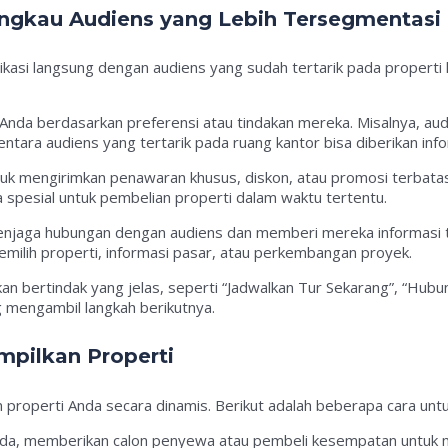
ngkau Audiens yang Lebih Tersegmentasi
ikasi langsung dengan audiens yang sudah tertarik pada properti 
Anda berdasarkan preferensi atau tindakan mereka. Misalnya, audi
entara audiens yang tertarik pada ruang kantor bisa diberikan inf
tuk mengirimkan penawaran khusus, diskon, atau promosi terbatas
pesial untuk pembelian properti dalam waktu tertentu.
 menjaga hubungan dengan audiens dan memberi mereka informasi 
emilih properti, informasi pasar, atau perkembangan proyek.
jakan bertindak yang jelas, seperti “Jadwalkan Tur Sekarang”, “Hub
g mengambil langkah berikutnya.
pilkan Properti
n properti Anda secara dinamis. Berikut adalah beberapa cara un
l Anda, memberikan calon penyewa atau pembeli kesempatan untuk m