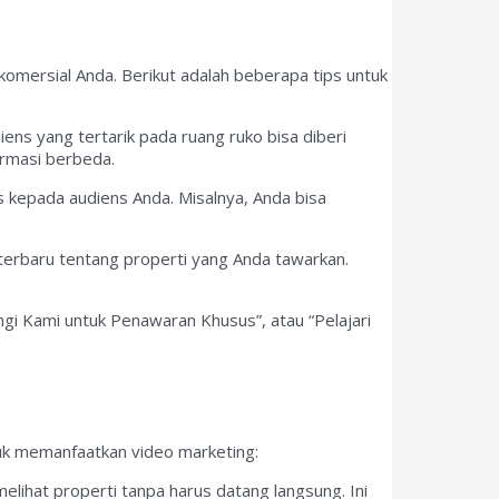
komersial Anda. Berikut adalah beberapa tips untuk
ens yang tertarik pada ruang ruko bisa diberi
ormasi berbeda.
 kepada audiens Anda. Misalnya, Anda bisa
terbaru tentang properti yang Anda tawarkan.
ungi Kami untuk Penawaran Khusus”, atau “Pelajari
tuk memanfaatkan video marketing:
elihat properti tanpa harus datang langsung. Ini