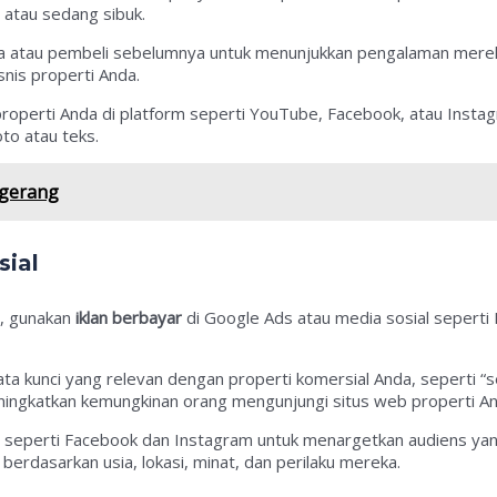
 atau sedang sibuk.
wa atau pembeli sebelumnya untuk menunjukkan pengalaman mereka
nis properti Anda.
roperti Anda di platform seperti YouTube, Facebook, atau Instag
to atau teks.
ngerang
sial
t, gunakan
iklan berbayar
di Google Ads atau media sosial seperti
 kunci yang relevan dengan properti komersial Anda, seperti “sew
 meningkatkan kemungkinan orang mengunjungi situs web properti A
rm seperti Facebook dan Instagram untuk menargetkan audiens yang
erdasarkan usia, lokasi, minat, dan perilaku mereka.