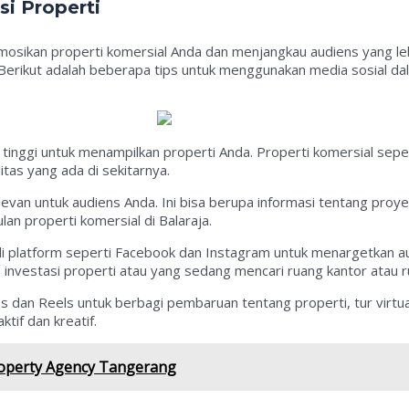
i Properti
mosikan properti komersial Anda dan menjangkau audiens yang le
 Berikut adalah beberapa tips untuk menggunakan media sosial d
s tinggi untuk menampilkan properti Anda. Properti komersial sep
itas yang ada di sekitarnya.
levan untuk audiens Anda. Ini bisa berupa informasi tentang pro
n properti komersial di Balaraja.
 di platform seperti Facebook dan Instagram untuk menargetkan a
nvestasi properti atau yang sedang mencari ruang kantor atau ru
es dan Reels untuk berbagi pembaruan tentang properti, tur virt
tif dan kreatif.
Property Agency Tangerang