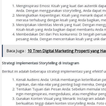
Menginspirasi Emosi: Kisah yang kuat dan autentik da
Anda. Dengan menggunakan storytelling, Anda dapat me
Meningkatkan Kepentingan: Kisah yang menarik dapat m
merasa terhubung dengan kisah yang Anda bagikan, mer
Menciptakan Identitas Merek yang Kuat: Dengan menggu
Kisah-kisah yang Anda bagikan dapat membantu Anda mengk
Membedakan Diri dari Pes konkurensi: Di tengah persai
pesaing Anda. Dengan menceritakan kisah yang unik dan
Baca Juga :
10 Tren Digital Marketing Properti yang Har
Strategi Implementasi Storytelling di Instagram
Berikut ini adalah beberapa strategi implementasi yang efektif 
Kenali Audiens Anda: Untuk membangun keterlibatan pen
inginkan, dan nilai-nilai yang penting bagi mereka. D
Tentukan Tujuan dan Pesan Anda: Sebelum memulai story
ingin menginspirasi, mengedukasi, atau menghibur pen
Gunakan Konten Visual yang Menarik: Instagram adalah
berkualitas tinggi dalam konten storytelling Anda. Fo