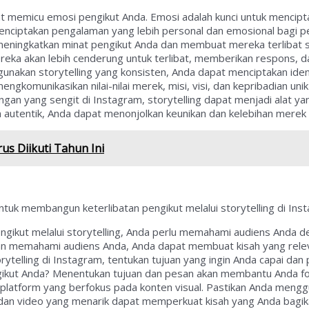
pat memicu emosi pengikut Anda. Emosi adalah kunci untuk mencip
nciptakan pengalaman yang lebih personal dan emosional bagi pe
eningkatkan minat pengikut Anda dan membuat mereka terlibat s
eka akan lebih cenderung untuk terlibat, memberikan respons, d
nakan storytelling yang konsisten, Anda dapat menciptakan iden
omunikasikan nilai-nilai merek, misi, visi, dan kepribadian unik 
ngan yang sengit di Instagram, storytelling dapat menjadi alat 
 autentik, Anda dapat menonjolkan keunikan dan kelebihan merek
us Diikuti Tahun Ini
untuk membangun keterlibatan pengikut melalui storytelling di Ins
gikut melalui storytelling, Anda perlu memahami audiens Anda de
engan memahami audiens Anda, Anda dapat membuat kisah yang rel
telling di Instagram, tentukan tujuan yang ingin Anda capai dan
gikut Anda? Menentukan tujuan dan pesan akan membantu Anda fo
 platform yang berfokus pada konten visual. Pastikan Anda meng
to dan video yang menarik dapat memperkuat kisah yang Anda bagik