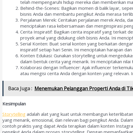
telah mempengaruhi hidup mereka dan memberikan manfa
Behind-the-Scenes: Bagikan momen di balik layar, seper
bisnis Anda dan membantu pengikut Anda merasa terlib
Perjalanan Merek: Ceritakan perjalanan merek Anda, dar
menciptakan rasa kebersamaan dan menginspirasi peng
Cerita Inspiratif: Bagikan cerita inspiratif yang terk
proyek amal yang didukung oleh bisnis Anda. Ini menc
Serial Konten: Buat serial konten yang berkaitan den
inspiratif setiap hari Senin. Ini menciptakan harapan d
Konten Edukasi: Gunakan storytelling untuk mengeduka
dalam bentuk cerita yang menarik. Ini menciptakan nil
Kolaborasi dengan Influencer: Ajak influencer terkem
atau mengisi cerita Anda dengan konten yang relevan
Baca Juga :
Menemukan Pelanggan Properti Anda di Tik
Kesimpulan
Storytelling
adalah alat yang kuat untuk membangun keterlibatan
yang menarik, emosional, dan relevan bagi pengikut Anda. Dalam 
contoh praktis yang dapat Anda terapkan dalam konten Instagra
pengikut Anda dalam proses storytelling. Dengan memanfaatkan