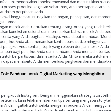
at. Ini menciptakan koneksi emosional dan menunjukkan nilai da
ti proses produksi, kegiatan sehari-hari, atau persiapan acara. I
at dalam perjalanan Anda.
i awal hingga saat ini. Bagikan tantangan, pencapaian, dan momen 
ikut Anda.
ait dengan merek Anda. Ceritakan tentang orang-orang yang telah b
iptakan koneksi emosional dan menunjukkan bahwa merek Anda ped
gan cerita yang Anda bagikan. Misalnya, Anda dapat membuat “Mon
an pengikut Anda akan menantikan konten baru setiap minggunya.
si pengikut Anda tentang topik yang relevan dengan merek Anda.
ai tambah bagi pengikut Anda dan membantu Anda menjadi otoritas
uka untuk berpartisipasi dalam cerita Anda. Minta mereka untuk
. Ini dapat membantu Anda memperluas jangkauan dan mendapatka
Tok: Panduan untuk Digital Marketing yang Menghibur
 pengikut di Instagram. Dengan menggunakan strategi storytellin
artikel ini, kami telah memberikan tips tentang mengapa storytell
m Anda. Ingatlah untuk selalu mengenali audiens Anda, menggunak
 storytelling dengan baik, Anda dapat membangun hubungan yang