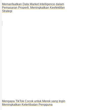
Memanfaatkan Data Market Intelligence dalam
Pemasaran Properti: Meningkatkan Keefektifan
Strategi
Mengapa TikTok Cocok untuk Merek yang Ingin
Meningkatkan Keterlibatan Pengguna