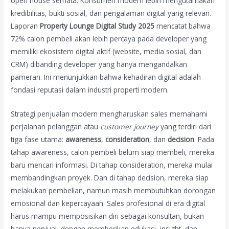
open house semata. Konsumen modern lebih mengutamakan
kredibilitas, bukti sosial, dan pengalaman digital yang relevan.
Laporan
Property Lounge Digital Study 2025
mencatat bahwa
72% calon pembeli akan lebih percaya pada developer yang
memiliki ekosistem digital aktif (website, media sosial, dan
CRM) dibanding developer yang hanya mengandalkan
pameran. Ini menunjukkan bahwa kehadiran digital adalah
fondasi reputasi dalam industri properti modern.
Strategi penjualan modern mengharuskan sales memahami
perjalanan pelanggan atau
customer journey
yang terdiri dari
tiga fase utama:
awareness
,
consideration
, dan
decision
. Pada
tahap awareness, calon pembeli belum siap membeli, mereka
baru mencari informasi. Di tahap consideration, mereka mulai
membandingkan proyek. Dan di tahap decision, mereka siap
melakukan pembelian, namun masih membutuhkan dorongan
emosional dan kepercayaan. Sales profesional di era digital
harus mampu memposisikan diri sebagai konsultan, bukan
hanya penjual, dengan memberikan edukasi, insight, dan