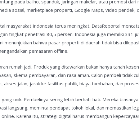
gantung pada baliho, spanduk, jaringan makelar, atau promosi dari 
 media sosial, marketplace properti, Google Maps, video pendek,
igital masyarakat Indonesia terus meningkat. DataReportal menca
an tingkat penetrasi 80,5 persen. Indonesia juga memiliki 331 jut
ni menunjukkan bahwa pasar properti di daerah tidak bisa dilepaska
mengandalkan pemasaran offline.
an rumah jadi. Produk yang ditawarkan bukan hanya tanah kosong.
kawasan, skema pembayaran, dan rasa aman. Calon pembeli tidak cu
, akses jalan, jarak ke fasilitas publik, biaya tambahan, dan proses
ar yang unik. Pembelinya sering lebih berhati-hati. Mereka biasan
kasi langsung, meminta pendapat tokoh lokal, dan memastikan l
 online. Karena itu, strategi digital harus membangun kepercayaan