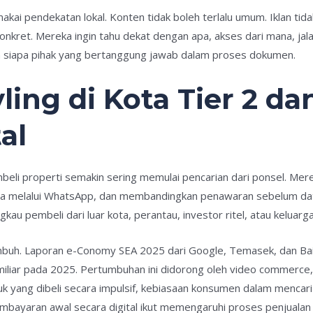
kai pendekatan lokal. Konten tidak boleh terlalu umum. Iklan tida
kret. Mereka ingin tahu dekat dengan apa, akses dari mana, jalan
an siapa pihak yang bertanggung jawab dalam proses dokumen.
ing di Kota Tier 2 da
al
embeli properti semakin sering memulai pencarian dari ponsel. Me
 melalui WhatsApp, dan membandingkan penawaran sebelum datan
kau pembeli dari luar kota, perantau, investor ritel, atau keluarg
umbuh. Laporan e-Conomy SEA 2025 dari Google, Temasek, dan Ba
iar pada 2025. Pertumbuhan ini didorong oleh video commerce, la
uk yang dibeli secara impulsif, kebiasaan konsumen dalam mencar
bayaran awal secara digital ikut memengaruhi proses penjualan 