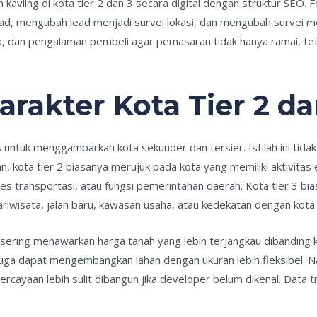
kavling di kota tier 2 dan 3 secara digital dengan struktur SEO. F
ad, mengubah lead menjadi survei lokasi, dan mengubah survei menj
ta, dan pengalaman pembeli agar pemasaran tidak hanya ramai, tet
akter Kota Tier 2 da
is untuk menggambarkan kota sekunder dan tersier. Istilah ini tidak 
, kota tier 2 biasanya merujuk pada kota yang memiliki aktivitas
es transportasi, atau fungsi pemerintahan daerah. Kota tier 3 biasa
iwisata, jalan baru, kawasan usaha, atau kedekatan dengan kota 
3 sering menawarkan harga tanah yang lebih terjangkau dibanding
uga dapat mengembangkan lahan dengan ukuran lebih fleksibel. Na
cayaan lebih sulit dibangun jika developer belum dikenal. Data tra