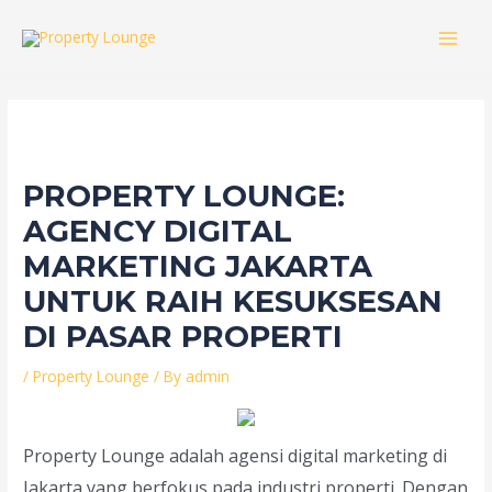
Skip
to
MAI
content
MEN
PROPERTY LOUNGE:
AGENCY DIGITAL
MARKETING JAKARTA
UNTUK RAIH KESUKSESAN
DI PASAR PROPERTI
/
Property Lounge
/ By
admin
Property Lounge adalah agensi digital marketing di
Jakarta yang berfokus pada industri properti. Dengan