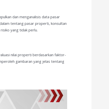
mpulkan dan menganalisis data pasar
dalam tentang pasar properti, konsultan
siko yang tidak perlu.
uasi nilai properti berdasarkan faktor-
 memperoleh gambaran yang jelas tentang