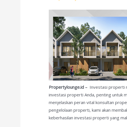
Propertylounge.id –
Investasi properti
investasi properti Anda, penting untuk 
menjelaskan peran vital konsultan prop
pengelolaan properti, kami akan memb
keberhasilan investasi properti yang ma