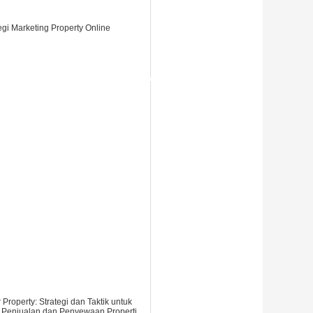
egi Marketing Property Online
 Property: Strategi dan Taktik untuk
 Penjualan dan Penyewaan Properti