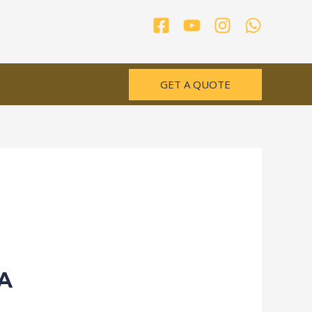
GET A QUOTE
A