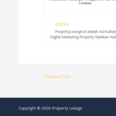
Lengkap
admin
PropertyLounge.id adalah Konsulta
Digital Marketing Property Silahkan H
Post
←
Previous Post
navigation
Copyright © 2026 Property Lounge