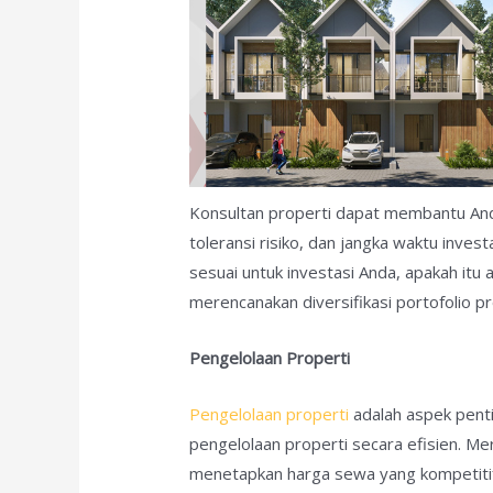
Konsultan properti dapat membantu And
toleransi risiko, dan jangka waktu inve
sesuai untuk investasi Anda, apakah itu
merencanakan diversifikasi portofolio p
Pengelolaan Properti
Pengelolaan properti
adalah aspek pent
pengelolaan properti secara efisien. 
menetapkan harga sewa yang kompetitif