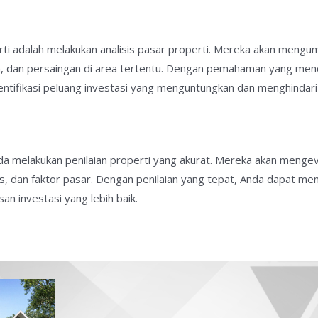
rti adalah melakukan analisis pasar properti. Mereka akan mengu
an, dan persaingan di area tertentu. Dengan pemahaman yang men
ifikasi peluang investasi yang menguntungkan dan menghindari ri
 melakukan penilaian properti yang akurat. Mereka akan mengeval
silitas, dan faktor pasar. Dengan penilaian yang tepat, Anda dapat
an investasi yang lebih baik.