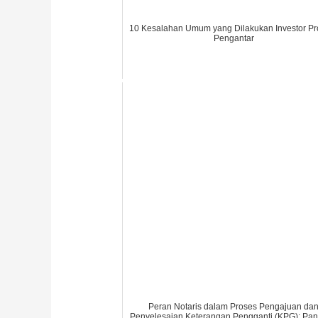
10 Kesalahan Umum yang Dilakukan Investor Pro
Pengantar
Peran Notaris dalam Proses Pengajuan da
Penyelesaian Keterangan Pengganti (KPG): Pa