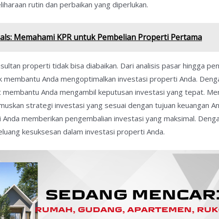
iharaan rutin dan perbaikan yang diperlukan.
ials: Memahami KPR untuk Pembelian Properti Pertama
nsultan properti tidak bisa diabaikan. Dari analisis pasar hingga
k membantu Anda mengoptimalkan investasi properti Anda. De
pat membantu Anda mengambil keputusan investasi yang tepat. M
muskan strategi investasi yang sesuai dengan tujuan keuangan And
i Anda memberikan pengembalian investasi yang maksimal. Denga
eluang kesuksesan dalam investasi properti Anda.