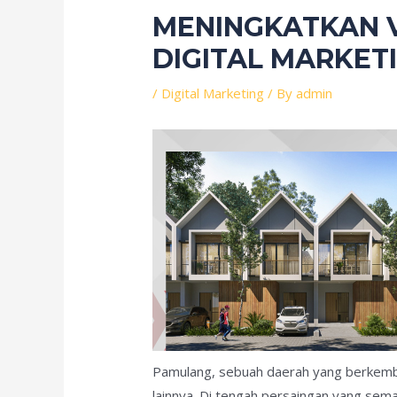
MENINGKATKAN V
DIGITAL MARKET
/
Digital Marketing
/ By
admin
Pamulang, sebuah daerah yang berkemban
lainnya. Di tengah persaingan yang sem