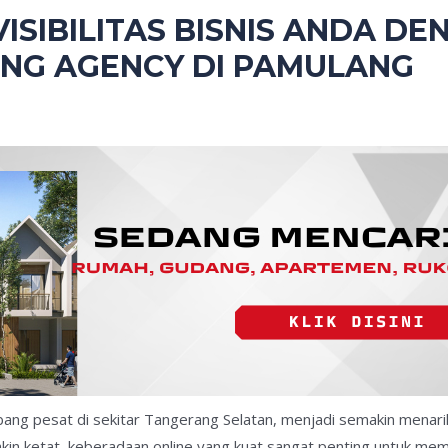
ISIBILITAS BISNIS ANDA DE
ING AGENCY DI PAMULANG
g pesat di sekitar Tangerang Selatan, menjadi semakin menarik 
akin ketat, keberadaan online yang kuat sangat penting untuk m