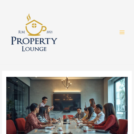
Skip
to
content
MAI
MEN