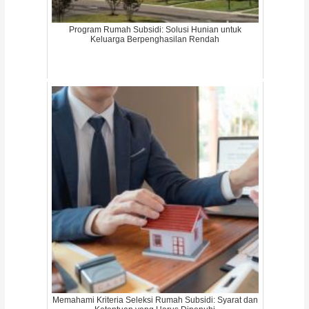
Program Rumah Subsidi: Solusi Hunian untuk
Keluarga Berpenghasilan Rendah
Memahami Kriteria Seleksi Rumah Subsidi: Syarat dan