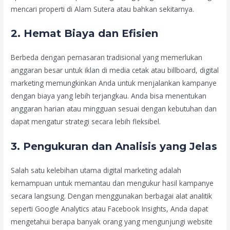
mencari properti di Alam Sutera atau bahkan sekitarnya.
2.
Hemat Biaya dan Efisien
Berbeda dengan pemasaran tradisional yang memerlukan
anggaran besar untuk iklan di media cetak atau billboard, digital
marketing memungkinkan Anda untuk menjalankan kampanye
dengan biaya yang lebih terjangkau. Anda bisa menentukan
anggaran harian atau mingguan sesuai dengan kebutuhan dan
dapat mengatur strategi secara lebih fleksibel.
3.
Pengukuran dan Analisis yang Jelas
Salah satu kelebihan utama digital marketing adalah
kemampuan untuk memantau dan mengukur hasil kampanye
secara langsung. Dengan menggunakan berbagai alat analitik
seperti Google Analytics atau Facebook Insights, Anda dapat
mengetahui berapa banyak orang yang mengunjungi website