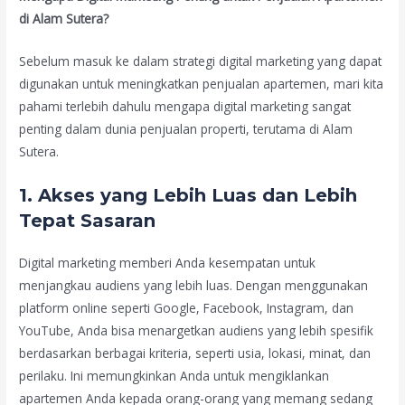
di Alam Sutera?
Sebelum masuk ke dalam strategi digital marketing yang dapat
digunakan untuk meningkatkan penjualan apartemen, mari kita
pahami terlebih dahulu mengapa digital marketing sangat
penting dalam dunia penjualan properti, terutama di Alam
Sutera.
1.
Akses yang Lebih Luas dan Lebih
Tepat Sasaran
Digital marketing memberi Anda kesempatan untuk
menjangkau audiens yang lebih luas. Dengan menggunakan
platform online seperti Google, Facebook, Instagram, dan
YouTube, Anda bisa menargetkan audiens yang lebih spesifik
berdasarkan berbagai kriteria, seperti usia, lokasi, minat, dan
perilaku. Ini memungkinkan Anda untuk mengiklankan
apartemen Anda kepada orang-orang yang memang sedang