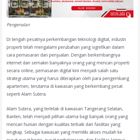
Pengenalan
Di tengah pesatnya perkembangan teknologi digital, industri
properti telah mengalami perubahan yang signifikan dalam
cara pemasaran dan penjualan. Dengan berkembangnya
internet dan semakin banyaknya orang yang mencari properti
secara online, pemasaran digital kini menjadi salah satu
strategi utama yang harus diterapkan oleh para pengembang
apartemen, terutama di kawasan yang berkembang pesat
seperti Alam Sutera.
Alam Sutera, yang terletak di kawasan Tangerang Selatan,
Banten, telah menjadi pilihan utama bagi banyak orang yang
mencari hunian dengan kualitas terbaik dan fasilitas yang
lengkap. Sebagai kawasan yang memiliki akses mudah ke
pusat-pusat bisnis, pusat perbelanjaan, dan fasilitas lainnya,