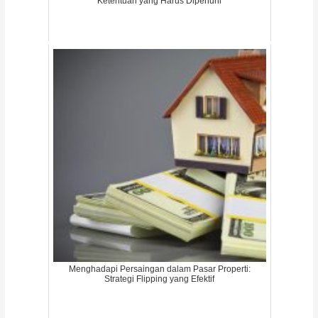
Ketentuan yang Harus Dipenuhi
Menghadapi Persaingan dalam Pasar Properti:
Strategi Flipping yang Efektif