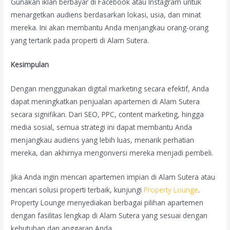
Gunakan iklan berbayar di Facebook atau Instagram untuk
menargetkan audiens berdasarkan lokasi, usia, dan minat
mereka. Ini akan membantu Anda menjangkau orang-orang
yang tertarik pada properti di Alam Sutera.
Kesimpulan
Dengan menggunakan digital marketing secara efektif, Anda
dapat meningkatkan penjualan apartemen di Alam Sutera
secara signifikan. Dari SEO, PPC, content marketing, hingga
media sosial, semua strategi ini dapat membantu Anda
menjangkau audiens yang lebih luas, menarik perhatian
mereka, dan akhirnya mengonversi mereka menjadi pembeli.
Jika Anda ingin mencari apartemen impian di Alam Sutera atau
mencari solusi properti terbaik, kunjungi
Property Lounge
.
Property Lounge menyediakan berbagai pilihan apartemen
dengan fasilitas lengkap di Alam Sutera yang sesuai dengan
kebutuhan dan anggaran Anda.