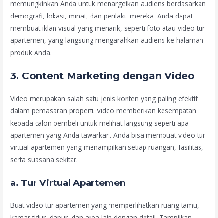
memungkinkan Anda untuk menargetkan audiens berdasarkan
demografi, lokasi, minat, dan perilaku mereka. Anda dapat
membuat iklan visual yang menarik, seperti foto atau video tur
apartemen, yang langsung mengarahkan audiens ke halaman
produk Anda.
3.
Content Marketing dengan Video
Video merupakan salah satu jenis konten yang paling efektif
dalam pemasaran properti. Video memberikan kesempatan
kepada calon pembeli untuk melihat langsung seperti apa
apartemen yang Anda tawarkan. Anda bisa membuat video tur
virtual apartemen yang menampilkan setiap ruangan, fasilitas,
serta suasana sekitar.
a.
Tur Virtual Apartemen
Buat video tur apartemen yang memperlihatkan ruang tamu,
kamar tidur, dapur, dan area lain dengan detail. Tampilkan