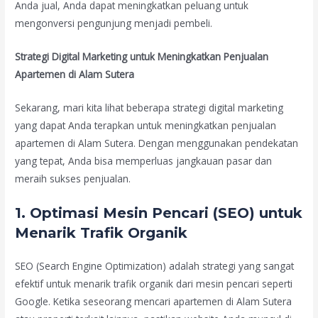
Anda jual, Anda dapat meningkatkan peluang untuk
mengonversi pengunjung menjadi pembeli.
Strategi Digital Marketing untuk Meningkatkan Penjualan
Apartemen di Alam Sutera
Sekarang, mari kita lihat beberapa strategi digital marketing
yang dapat Anda terapkan untuk meningkatkan penjualan
apartemen di Alam Sutera. Dengan menggunakan pendekatan
yang tepat, Anda bisa memperluas jangkauan pasar dan
meraih sukses penjualan.
1.
Optimasi Mesin Pencari (SEO) untuk
Menarik Trafik Organik
SEO (Search Engine Optimization) adalah strategi yang sangat
efektif untuk menarik trafik organik dari mesin pencari seperti
Google. Ketika seseorang mencari apartemen di Alam Sutera