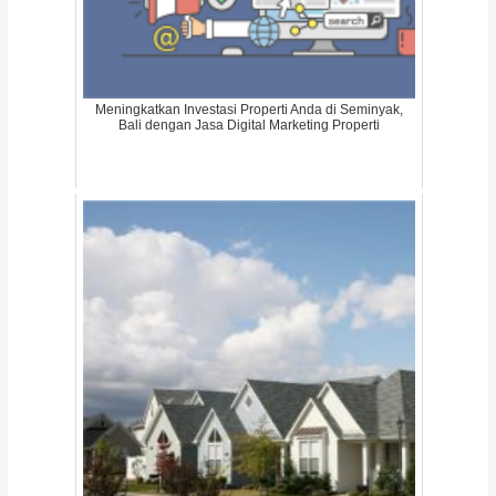
Meningkatkan Investasi Properti Anda di Seminyak,
Bali dengan Jasa Digital Marketing Properti