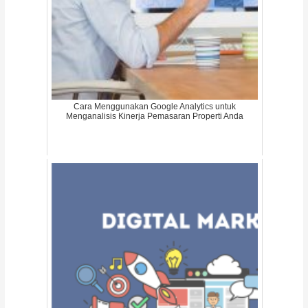
Cara Menggunakan Google Analytics untuk
Menganalisis Kinerja Pemasaran Properti Anda