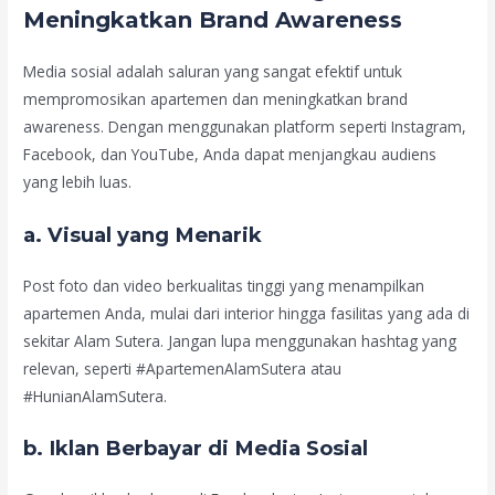
Meningkatkan Brand Awareness
Media sosial adalah saluran yang sangat efektif untuk
mempromosikan apartemen dan meningkatkan brand
awareness. Dengan menggunakan platform seperti Instagram,
Facebook, dan YouTube, Anda dapat menjangkau audiens
yang lebih luas.
a.
Visual yang Menarik
Post foto dan video berkualitas tinggi yang menampilkan
apartemen Anda, mulai dari interior hingga fasilitas yang ada di
sekitar Alam Sutera. Jangan lupa menggunakan hashtag yang
relevan, seperti #ApartemenAlamSutera atau
#HunianAlamSutera.
b.
Iklan Berbayar di Media Sosial