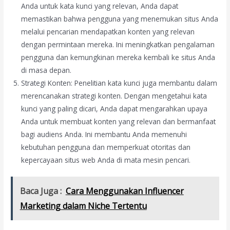
Anda untuk kata kunci yang relevan, Anda dapat
memastikan bahwa pengguna yang menemukan situs Anda
melalui pencarian mendapatkan konten yang relevan
dengan permintaan mereka. Ini meningkatkan pengalaman
pengguna dan kemungkinan mereka kembali ke situs Anda
di masa depan.
Strategi Konten: Penelitian kata kunci juga membantu dalam
merencanakan strategi konten. Dengan mengetahui kata
kunci yang paling dicari, Anda dapat mengarahkan upaya
Anda untuk membuat konten yang relevan dan bermanfaat
bagi audiens Anda. Ini membantu Anda memenuhi
kebutuhan pengguna dan memperkuat otoritas dan
kepercayaan situs web Anda di mata mesin pencari.
Baca Juga :
Cara Menggunakan Influencer
Marketing dalam Niche Tertentu