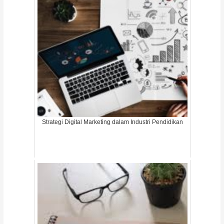
Strategi Digital Marketing dalam Industri Pendidikan