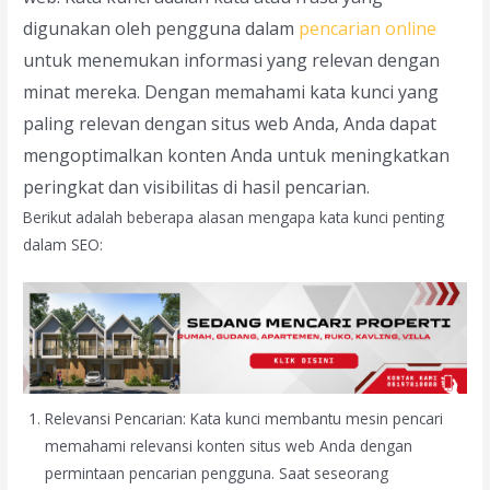
digunakan oleh pengguna dalam
pencarian online
untuk menemukan informasi yang relevan dengan
minat mereka. Dengan memahami kata kunci yang
paling relevan dengan situs web Anda, Anda dapat
mengoptimalkan konten Anda untuk meningkatkan
peringkat dan visibilitas di hasil pencarian.
Berikut adalah beberapa alasan mengapa kata kunci penting
dalam SEO:
Relevansi Pencarian: Kata kunci membantu mesin pencari
memahami relevansi konten situs web Anda dengan
permintaan pencarian pengguna. Saat seseorang