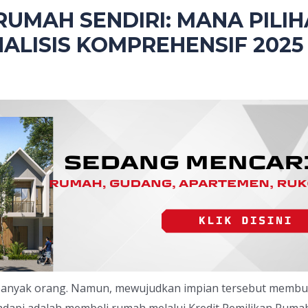
RUMAH SENDIRI: MANA PILIH
ALISIS KOMPREHENSIF 2025
banyak orang. Namun, mewujudkan impian tersebut membut
hadapi adalah membeli rumah melalui Kredit Pemilikan Ru