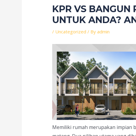
KPR VS BANGUN 
UNTUK ANDA? AN
/
Uncategorized
/ By
admin
Memiliki rumah merupakan impian 
matang. Dua pilihan utama yang di