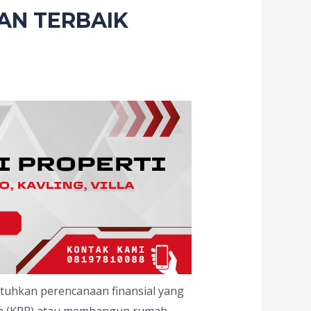
AN TERBAIK
uhkan perencanaan finansial yang
mah (KPR) atau membangun rumah