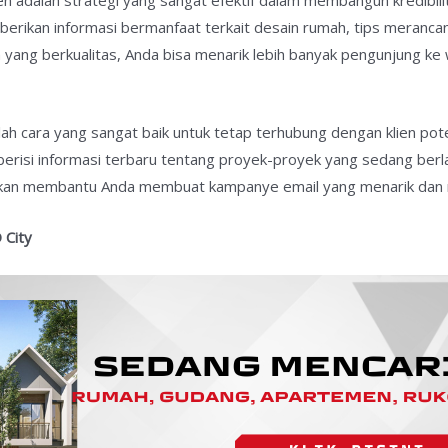
n adalah strategi yang sangat efektif dalam membangun kredibil
rikan informasi bermanfaat terkait desain rumah, tips merancang
yang berkualitas, Anda bisa menarik lebih banyak pengunjung ke
lah cara yang sangat baik untuk tetap terhubung dengan klien pot
erisi informasi terbaru tentang proyek-proyek yang sedang berl
g akan membantu Anda membuat kampanye email yang menarik dan 
 City