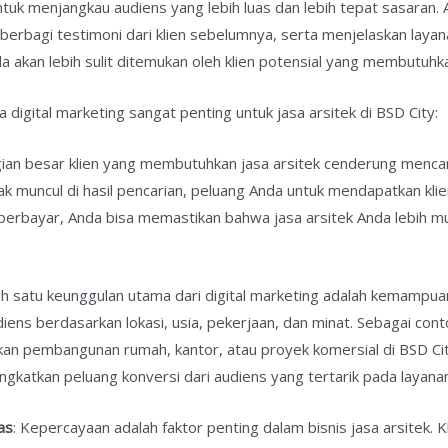
tuk menjangkau audiens yang lebih luas dan lebih tepat sasaran. 
berbagi testimoni dari klien sebelumnya, serta menjelaskan layan
da akan lebih sulit ditemukan oleh klien potensial yang membutuhk
digital marketing sangat penting untuk jasa arsitek di BSD City:
gian besar klien yang membutuhkan jasa arsitek cenderung mencari
dak muncul di hasil pencarian, peluang Anda untuk mendapatkan kl
berbayar, Anda bisa memastikan bahwa jasa arsitek Anda lebih m
lah satu keunggulan utama dari digital marketing adalah kemamp
ens berdasarkan lokasi, usia, pekerjaan, dan minat. Sebagai cont
n pembangunan rumah, kantor, atau proyek komersial di BSD Ci
gkatkan peluang konversi dari audiens yang tertarik pada layana
as
: Kepercayaan adalah faktor penting dalam bisnis jasa arsitek. K