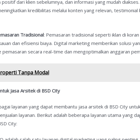
an positif dari klien sebelumnya, dan informasi yang mudah diakses
ngkatkan kredibilitas melalui konten yang relevan, testimonial kl
masaran Tradisional
: Pemasaran tradisional seperti iklan di kora
kauan dan efisiensi biaya. Digital marketing memberikan solusi yan
e pemasaran secara real-time dan mengoptimalkan anggaran pema
roperti Tanpa Modal
ntuk Jasa Arsitek di BSD City
rbagai layanan yang dapat membantu jasa arsitek di BSD City untuk
enjualan layanan. Berikut adalah beberapa layanan utama yang dap
BSD City:
EO adalah salah satu layanan digital marketing yang paling pentin