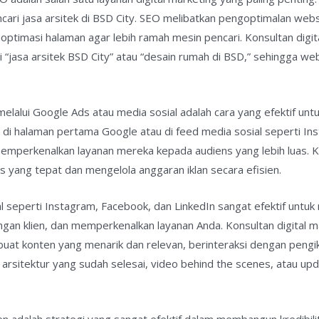
ari jasa arsitek di BSD City. SEO melibatkan pengoptimalan webs
 optimasi halaman agar lebih ramah mesin pencari. Konsultan dig
i “jasa arsitek BSD City” atau “desain rumah di BSD,” sehingga we
 melalui Google Ads atau media sosial adalah cara yang efektif unt
 di halaman pertama Google atau di feed media sosial seperti In
 memperkenalkan layanan mereka kepada audiens yang lebih luas. K
yang tepat dan mengelola anggaran iklan secara efisien.
al seperti Instagram, Facebook, dan LinkedIn sangat efektif untuk
gan klien, dan memperkenalkan layanan Anda. Konsultan digital
uat konten yang menarik dan relevan, berinteraksi dengan pengi
arsitektur yang sudah selesai, video behind the scenes, atau up