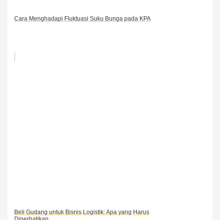
Cara Menghadapi Fluktuasi Suku Bunga pada KPA
Beli Gudang untuk Bisnis Logistik: Apa yang Harus
Diperhatikan