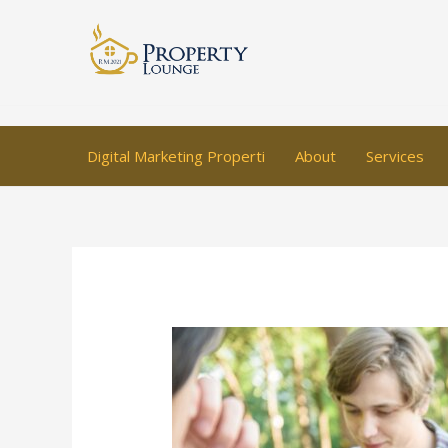
Skip
to
content
Digital Marketing Properti
About
Services