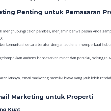
ting Penting untuk Pemasaran Pr
uk menghubungi calon pembeli, menjamin bahwa pesan Anda samp
ng
 berkomunikasi secara teratur dengan audiens, memperkuat hubu
elompokkan audiens berdasarkan minat dan perilaku, sehingga 
n lainnya, email marketing memiliki biaya yang jauh lebih renda
mail Marketing untuk Properti
ang Kuat