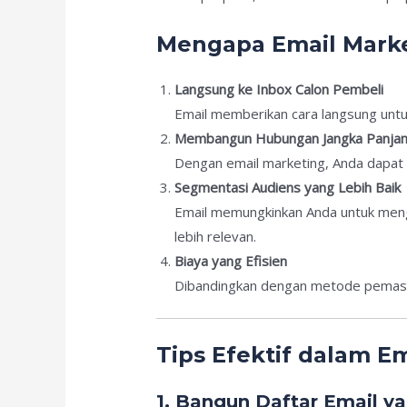
Mengapa Email Marke
Langsung ke Inbox Calon Pembeli
Email memberikan cara langsung unt
Membangun Hubungan Jangka Panja
Dengan email marketing, Anda dapat
Segmentasi Audiens yang Lebih Baik
Email memungkinkan Anda untuk meng
lebih relevan.
Biaya yang Efisien
Dibandingkan dengan metode pemasara
Tips Efektif dalam E
1. Bangun Daftar Email y