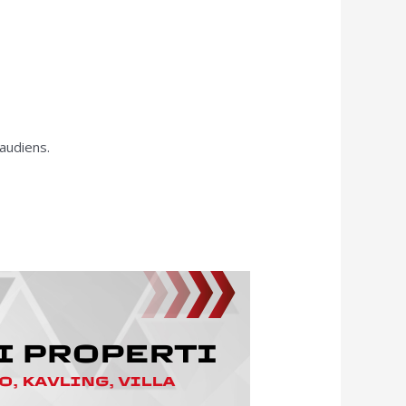
audiens.