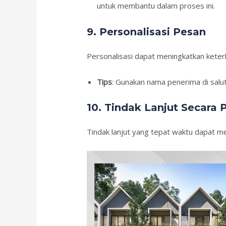
untuk membantu dalam proses ini.
9. Personalisasi Pesan
Personalisasi dapat meningkatkan keter
Tips
: Gunakan nama penerima di salut
10. Tindak Lanjut Secara 
Tindak lanjut yang tepat waktu dapat 