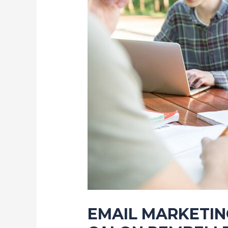
EMAIL MARKETIN