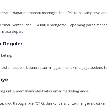
a teratur dapat membantu meningkatkan efektivitas kampanye And
k email, konten, dan CTA untuk mengetahui apa yang paling menarik 
di masa depan.
a Reguler
rketing.
nsisten, seperti bulanan atau mingguan, untuk menjaga audiens tet
nye
ing untuk memahami efektivitas email marketing Anda.
te, click-through rate (CTR), dan konversi untuk mengevaluasi ka