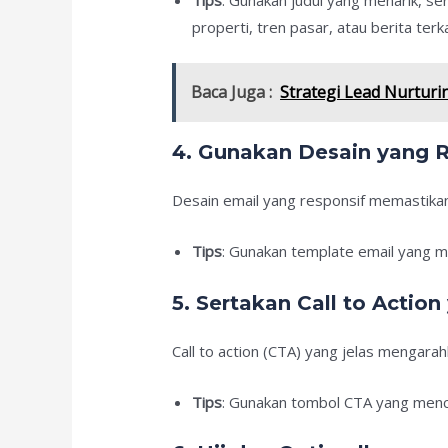
properti, tren pasar, atau berita terka
Baca Juga :
Strategi Lead Nurturi
4. Gunakan Desain yang 
Desain email yang responsif memastikan
Tips
: Gunakan template email yang mo
5. Sertakan Call to Action
Call to action (CTA) yang jelas mengar
Tips
: Gunakan tombol CTA yang mencol