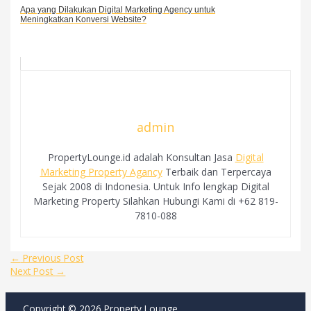
Apa yang Dilakukan Digital Marketing Agency untuk
Meningkatkan Konversi Website?
admin
PropertyLounge.id adalah Konsultan Jasa
Digital
Marketing Property Agancy
Terbaik dan Terpercaya
Sejak 2008 di Indonesia. Untuk Info lengkap Digital
Marketing Property Silahkan Hubungi Kami di +62 819-
7810-088
Post
←
Previous Post
navigation
Next Post
→
Copyright © 2026 Property Lounge