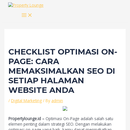
Skip
to
MAIN
content
MENU
CHECKLIST OPTIMASI ON-
PAGE: CARA
MEMAKSIMALKAN SEO DI
SETIAP HALAMAN
WEBSITE ANDA
/
Digital Marketing
/ By
admin
Propertylounge.id –
Optimasi On-Page adalah salah satu
elemen penting dalam strategi SEO. Dengan melakukan
optimasi on-page yang baik, kamu dapat meningkatkan