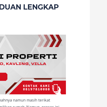
NDUAN LENGKAP
umahnya namun masih terikat
milikan rumah. Namun, proses ini