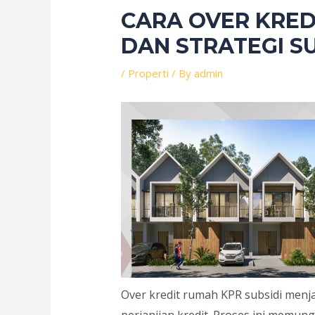
CARA OVER KRED
DAN STRATEGI S
/
Properti
/ By
admin
Over kredit rumah KPR subsidi menja
perjanjian kredit. Proses ini memun