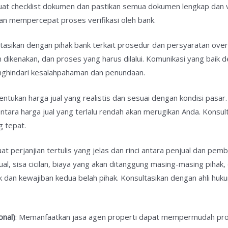
Buat checklist dokumen dan pastikan semua dokumen lengkap dan 
n mempercepat proses verifikasi oleh bank.
ltasikan dengan pihak bank terkait prosedur dan persyaratan over
 dikenakan, dan proses yang harus dilalui. Komunikasi yang baik
nghindari kesalahpahaman dan penundaan.
Tentukan harga jual yang realistis dan sesuai dengan kondisi pasar. 
tara harga jual yang terlalu rendah akan merugikan Anda. Konsul
g tepat.
uat perjanjian tertulis yang jelas dan rinci antara penjual dan pem
ual, sisa cicilan, biaya yang akan ditanggung masing-masing pihak,
hak dan kewajiban kedua belah pihak. Konsultasikan dengan ahli hu
onal)
: Memanfaatkan jasa agen properti dapat mempermudah pro