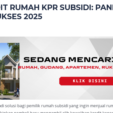
IT RUMAH KPR SUBSIDI: PA
UKSES 2025
di solusi bagi pemilik rumah subsidi yang ingin menjual r
gkinkan pembeli baru mengambil alih kewajiban kredit kepe