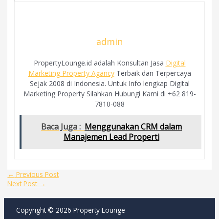
admin
PropertyLounge.id adalah Konsultan Jasa
Digital
Marketing Property Agancy
Terbaik dan Terpercaya
Sejak 2008 di Indonesia. Untuk Info lengkap Digital
Marketing Property Silahkan Hubungi Kami di +62 819-
7810-088
Baca Juga :
Menggunakan CRM dalam
Manajemen Lead Properti
Post
←
Previous Post
navigation
Next Post
→
Copyright © 2026 Property Lounge