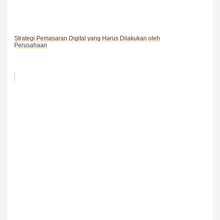
Strategi Pemasaran Digital yang Harus Dilakukan oleh
Perusahaan