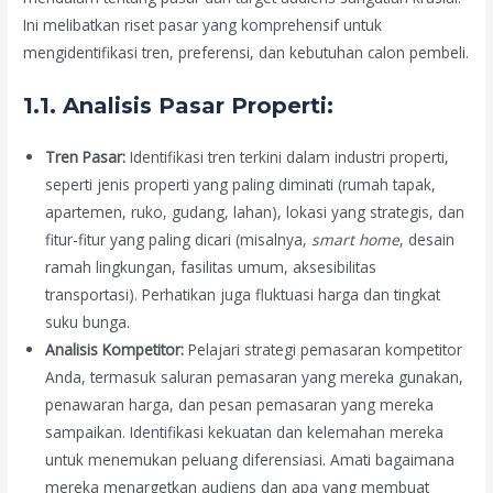
Ini melibatkan riset pasar yang komprehensif untuk
mengidentifikasi tren, preferensi, dan kebutuhan calon pembeli.
1.1. Analisis Pasar Properti:
Tren Pasar:
Identifikasi tren terkini dalam industri properti,
seperti jenis properti yang paling diminati (rumah tapak,
apartemen, ruko, gudang, lahan), lokasi yang strategis, dan
fitur-fitur yang paling dicari (misalnya,
smart home
, desain
ramah lingkungan, fasilitas umum, aksesibilitas
transportasi). Perhatikan juga fluktuasi harga dan tingkat
suku bunga.
Analisis Kompetitor:
Pelajari strategi pemasaran kompetitor
Anda, termasuk saluran pemasaran yang mereka gunakan,
penawaran harga, dan pesan pemasaran yang mereka
sampaikan. Identifikasi kekuatan dan kelemahan mereka
untuk menemukan peluang diferensiasi. Amati bagaimana
mereka menargetkan audiens dan apa yang membuat