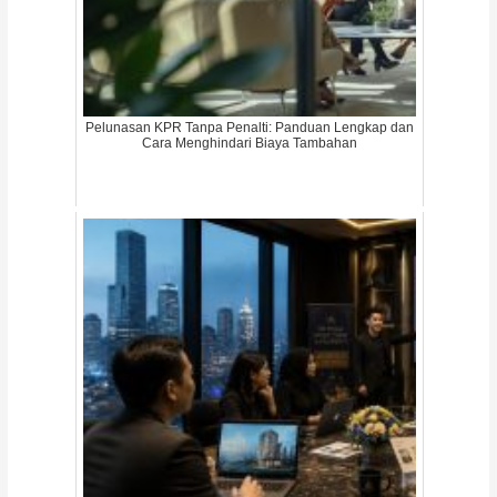
Pelunasan KPR Tanpa Penalti: Panduan Lengkap dan
Cara Menghindari Biaya Tambahan