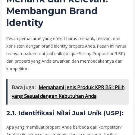
Membangun Brand
Identity
Pesan pemasaran yang efektif harus menarik, relevan, dan
konsisten dengan brand identity properti Anda. Pesan ini harus
menyampaikan nilai jual unik (Unique Selling Proposition/USP)
dari properti yang Anda tawarkan dan membedakannya dari
kompetitor.
Baca Juga :
Memahami Jenis Produk KPR BSI: Pilih
yang Sesuai dengan Kebutuhan Anda
2.1. Identifikasi Nilai Jual Unik (USP):
Apa yang membuat properti Anda berbeda dari kompetitor?
Apakah itu lokasi yang strategis, desain yang unik, fasilitas