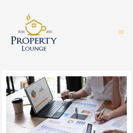
Skip
to
content
MAI
MEN