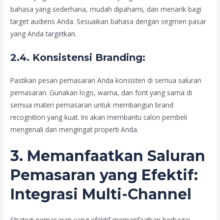
bahasa yang sederhana, mudah dipahami, dan menarik bagi
target audiens Anda. Sesuaikan bahasa dengan segmen pasar
yang Anda targetkan.
2.4. Konsistensi Branding:
Pastikan pesan pemasaran Anda konsisten di semua saluran
pemasaran. Gunakan logo, warna, dan font yang sama di
semua materi pemasaran untuk membangun brand
recognition yang kuat. Ini akan membantu calon pembeli
mengenali dan mengingat properti Anda.
3. Memanfaatkan Saluran
Pemasaran yang Efektif:
Integrasi Multi-Channel
Strategi pemasaran yang efektif memanfaatkan berbagai