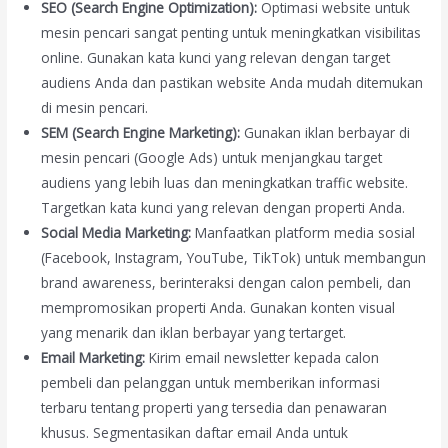
SEO (Search Engine Optimization):
Optimasi website untuk
mesin pencari sangat penting untuk meningkatkan visibilitas
online. Gunakan kata kunci yang relevan dengan target
audiens Anda dan pastikan website Anda mudah ditemukan
di mesin pencari.
SEM (Search Engine Marketing):
Gunakan iklan berbayar di
mesin pencari (Google Ads) untuk menjangkau target
audiens yang lebih luas dan meningkatkan traffic website.
Targetkan kata kunci yang relevan dengan properti Anda.
Social Media Marketing:
Manfaatkan platform media sosial
(Facebook, Instagram, YouTube, TikTok) untuk membangun
brand awareness, berinteraksi dengan calon pembeli, dan
mempromosikan properti Anda. Gunakan konten visual
yang menarik dan iklan berbayar yang tertarget.
Email Marketing:
Kirim email newsletter kepada calon
pembeli dan pelanggan untuk memberikan informasi
terbaru tentang properti yang tersedia dan penawaran
khusus. Segmentasikan daftar email Anda untuk