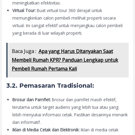
meningkatkan efektivitas.
Virtual Tour:
Buat virtual tour 360 derajat untuk
memungkinkan calon pembeli melihat properti secara
virtual. Ini sangat efektif untuk menjangkau calon pembeli
yang berada di luar wilayah properti.
Baca Juga :
Apa yang Harus Ditanyakan Saat
Membeli Rumah KPR? Panduan Lengkap untuk
Pembeli Rumah Pertama Kali
3.2. Pemasaran Tradisional:
Brosur dan Pamflet:
Brosur dan pamflet masih efektif,
terutama untuk target audiens yang lebih tua atau yang
lebih menyukai informasi cetak. Pastikan desainnya menarik
dan informatif.
Iklan di Media Cetak dan Elektronik:
Iklan di media cetak