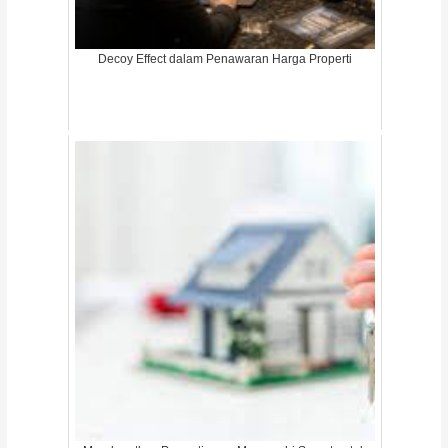
Decoy Effect dalam Penawaran Harga Properti