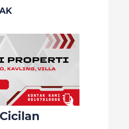
YAK
Cicilan