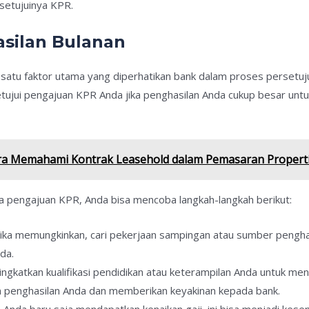
setujuinya KPR.
asilan Bulanan
satu faktor utama yang diperhatikan bank dalam proses persetuju
etujui pengajuan KPR Anda jika penghasilan Anda cukup besar untu
ra Memahami Kontrak Leasehold dalam Pemasaran Propert
a pengajuan KPR, Anda bisa mencoba langkah-langkah berikut:
 Jika memungkinkan, cari pekerjaan sampingan atau sumber pengha
da.
ingkatkan kualifikasi pendidikan atau keterampilan Anda untuk me
 penghasilan Anda dan memberikan keyakinan kepada bank.
ika Anda baru saja mendapatkan kenaikan gaji, ini bisa menjadi k