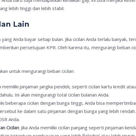
g lebih tinggi dan lebih stabil.
lan Lain
lan yang Anda bayar setiap bulan. Jika cicilan Anda terlalu banyak,
emberikan persetujuan KPR. Oleh karena itu, mengurangi beban ci
ukan untuk mengurangi beban cicilan:
da memiliki pinjaman jangka pendek, seperti cicilan kartu kredit at
ahulu. Ini akan mengurangi total cicilan bulanan Anda.
iliki beberapa cicilan dengan bunga tinggi, Anda bisa mempertimba
rsebut ke dalam satu pinjaman dengan bunga yang lebih rendah.
 DSR Anda.
n Cicilan
: Jika Anda memiliki cicilan panjang seperti pinjaman ken
kan ketentuan pembayaran yang lebih fleksibel atau lebih ringan.