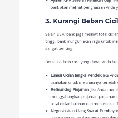
bank akan melihat penghasilan Anda yan
3. Kurangi Beban Cici
Selain DSR, bank juga melihat total cici
tinggi, bank mungkin akan ragu untuk m
sangat penting.
Berikut adalah cara yang dapat Anda lak
Lunasi Cicilan Jangka Pendek
: Jika An
usahakan untuk melunasinya terlebih d
Refinancing Pinjaman
: Jika Anda mem
menggabungkan pinjaman-pinjaman te
total cicilan bulanan dan menurunkan
Negosiasikan Ulang Syarat Pembayara
ulang dengan kreditur untuk mendapat