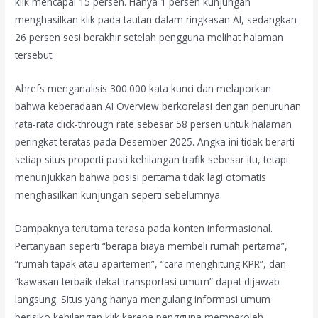
klik mencapai 15 persen. Hanya 1 persen kunjungan
menghasilkan klik pada tautan dalam ringkasan AI, sedangkan
26 persen sesi berakhir setelah pengguna melihat halaman
tersebut.
Ahrefs menganalisis 300.000 kata kunci dan melaporkan
bahwa keberadaan AI Overview berkorelasi dengan penurunan
rata-rata click-through rate sebesar 58 persen untuk halaman
peringkat teratas pada Desember 2025. Angka ini tidak berarti
setiap situs properti pasti kehilangan trafik sebesar itu, tetapi
menunjukkan bahwa posisi pertama tidak lagi otomatis
menghasilkan kunjungan seperti sebelumnya.
Dampaknya terutama terasa pada konten informasional.
Pertanyaan seperti “berapa biaya membeli rumah pertama”,
“rumah tapak atau apartemen”, “cara menghitung KPR”, dan
“kawasan terbaik dekat transportasi umum” dapat dijawab
langsung. Situs yang hanya mengulang informasi umum
berisiko kehilangan klik karena pengguna memperoleh