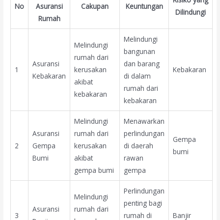
No
Asuransi
Cakupan
Keuntungan
Dilindungi
Rumah
Melindungi
Melindungi
bangunan
rumah dari
Asuransi
dan barang
1
kerusakan
Kebakaran
Kebakaran
di dalam
akibat
rumah dari
kebakaran
kebakaran
Melindungi
Menawarkan
Asuransi
rumah dari
perlindungan
Gempa
2
Gempa
kerusakan
di daerah
bumi
Bumi
akibat
rawan
gempa bumi
gempa
Perlindungan
Melindungi
penting bagi
Asuransi
rumah dari
3
rumah di
Banjir