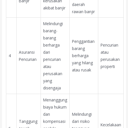
Banjir
kerusakan
daerah
akibat banjir
rawan banjir
Melindungi
barang-
barang
Penggantian
berharga
Pencurian
barang
Asuransi
dari
atau
4
berharga
Pencurian
pencurian
perusakan
yang hilang
atau
properti
atau rusak
perusakan
yang
disengaja
Menanggung
biaya hukum
dan
Melindungi
Tanggung
kompensasi
dari risiko
Kecelakaan