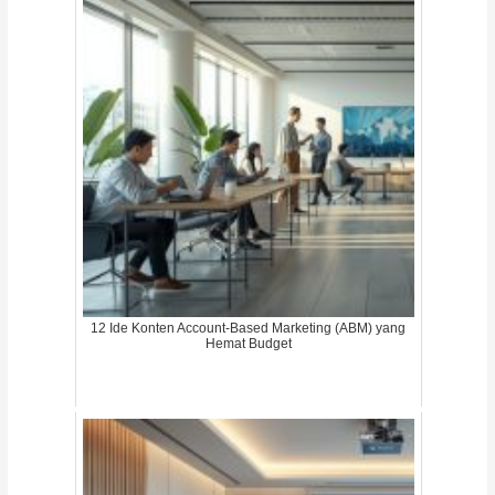
12 Ide Konten Account-Based Marketing (ABM) yang
Hemat Budget