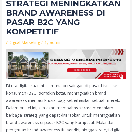
STRATEGI MENINGKATKAN
BRAND AWARENESS DI
PASAR B2C YANG
KOMPETITIF
/
Digital Marketing
/ By
admin
Di era digital saat ini, di mana persaingan di pasar bisnis ke
konsumen (B2C) semakin ketat, meningkatkan brand
awareness menjadi krusial bagi keberhasilan sebuah merek.
Dalam artikel ini, kita akan membahas secara mendalam
berbagai strategi yang dapat diterapkan untuk meningkatkan
brand awareness di pasar B2C yang kompetitif. Mulai dari
pengertian brand awareness itu sendiri, hingga strategi digital