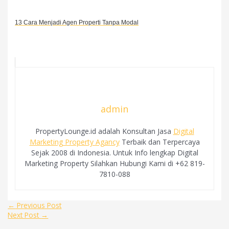
13 Cara Menjadi Agen Properti Tanpa Modal
admin
PropertyLounge.id adalah Konsultan Jasa
Digital
Marketing Property Agancy
Terbaik dan Terpercaya
Sejak 2008 di Indonesia. Untuk Info lengkap Digital
Marketing Property Silahkan Hubungi Kami di +62 819-
7810-088
Post
←
Previous Post
navigation
Next Post
→