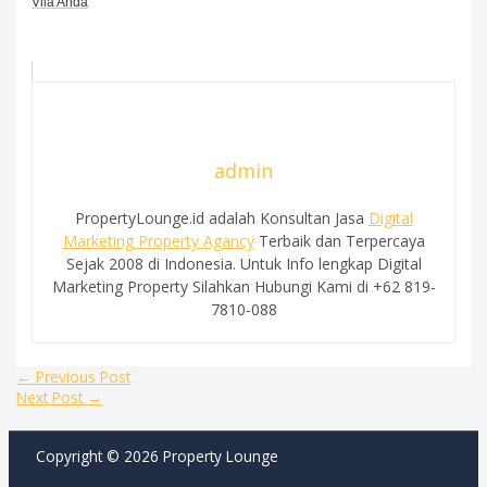
Vila Anda
admin
PropertyLounge.id adalah Konsultan Jasa
Digital
Marketing Property Agancy
Terbaik dan Terpercaya
Sejak 2008 di Indonesia. Untuk Info lengkap Digital
Marketing Property Silahkan Hubungi Kami di +62 819-
7810-088
Post
←
Previous Post
navigation
Next Post
→
Copyright © 2026 Property Lounge