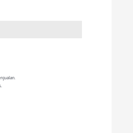
njualan.
s.