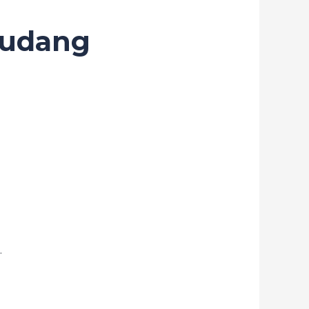
Gudang
.