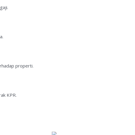
aji.
a.
rhadap properti.
rak KPR.