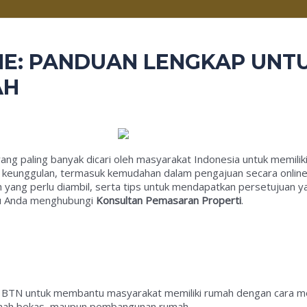
INE: PANDUAN LENGKAP UN
AH
l yang paling banyak dicari oleh masyarakat Indonesia untuk memi
eunggulan, termasuk kemudahan dalam pengajuan secara online. D
ang perlu diambil, serta tips untuk mendapatkan persetujuan yang
ntu Anda menghubungi
Konsultan Pemasaran Properti
.
BTN untuk membantu masyarakat memiliki rumah dengan cara menc
rumah bekas, maupun pembangunan rumah.