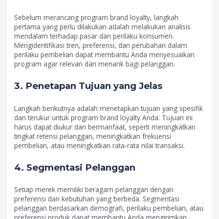
Sebelum merancang program brand loyalty, langkah
pertama yang perlu dilakukan adalah melakukan analisis
mendalam terhadap pasar dan perilaku konsumen.
Mengidentifikasi tren, preferensi, dan perubahan dalam
perilaku pembelian dapat membantu Anda menyesuaikan
program agar relevan dan menarik bagi pelanggan.
3. Penetapan Tujuan yang Jelas
Langkah berikutnya adalah menetapkan tujuan yang spesifik
dan terukur untuk program brand loyalty Anda. Tujuan ini
harus dapat diukur dan bermanfaat, seperti meningkatkan
tingkat retensi pelanggan, meningkatkan frekuensi
pembelian, atau meningkatkan rata-rata nilai transaksi.
4. Segmentasi Pelanggan
Setiap merek memiliki beragam pelanggan dengan
preferensi dan kebutuhan yang berbeda. Segmentasi
pelanggan berdasarkan demografi, perilaku pembelian, atau
preferensi produk dapat membantu Anda mengirimkan