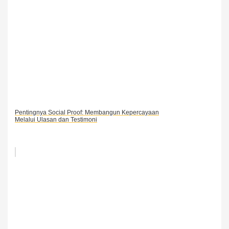
Pentingnya Social Proof: Membangun Kepercayaan
Melalui Ulasan dan Testimoni