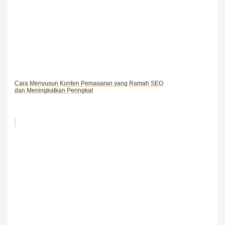
Cara Menyusun Konten Pemasaran yang Ramah SEO
dan Meningkatkan Peringkat