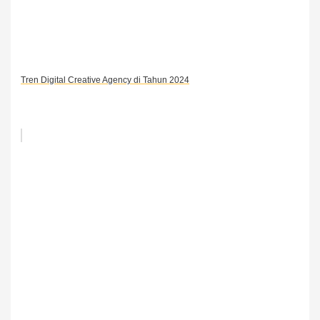
Tren Digital Creative Agency di Tahun 2024