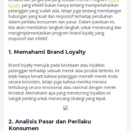
loyalty
yang efektif bukan hanya tentang mempertahankan
pelanggan yang sudah ada, tetapi juga tentang membangun
hubungan yang kuat dan responsif terhadap perubahan
dalam perilaku konsumen dan pasar. Dalam panduan ini,
kita akan membahas langkah-langkah untuk merancang dan
mengimplementasikan program brand loyalty yang
responsif dan efektif.
1. Memahami Brand Loyalty
Brand loyalty merujuk pada kesetiaan atau loyalitas
pelanggan terhadap sebuah merek atau produk tertentu. Ini
tidak hanya berarti bahwa pelanggan memilih merek Anda
secara konsisten, tetapi juga bahwa mereka merasa
terhubung secara emosional atau rasional dengan merek
tersebut. Memahami apa yang mendorong loyalitas ini
sangat penting untuk merancang strategi yang tepat.
2. Analisis Pasar dan Perilaku
Konsumen