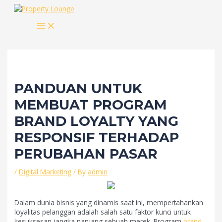
Skip
to
MAIN
content
MENU
PANDUAN UNTUK
MEMBUAT PROGRAM
BRAND LOYALTY YANG
RESPONSIF TERHADAP
PERUBAHAN PASAR
/
Digital Marketing
/ By
admin
Dalam dunia bisnis yang dinamis saat ini, mempertahankan
loyalitas pelanggan adalah salah satu faktor kunci untuk
kesuksesan jangka panjang sebuah merek. Program
brand