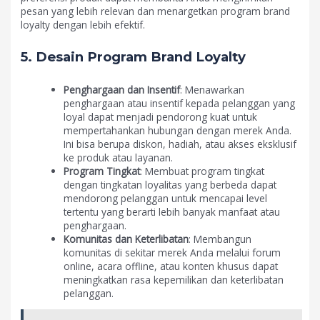
pesan yang lebih relevan dan menargetkan program brand
loyalty dengan lebih efektif.
5. Desain Program Brand Loyalty
Penghargaan dan Insentif
: Menawarkan
penghargaan atau insentif kepada pelanggan yang
loyal dapat menjadi pendorong kuat untuk
mempertahankan hubungan dengan merek Anda.
Ini bisa berupa diskon, hadiah, atau akses eksklusif
ke produk atau layanan.
Program Tingkat
: Membuat program tingkat
dengan tingkatan loyalitas yang berbeda dapat
mendorong pelanggan untuk mencapai level
tertentu yang berarti lebih banyak manfaat atau
penghargaan.
Komunitas dan Keterlibatan
: Membangun
komunitas di sekitar merek Anda melalui forum
online, acara offline, atau konten khusus dapat
meningkatkan rasa kepemilikan dan keterlibatan
pelanggan.