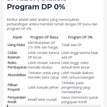
Program DP 0%
Berikut adalah tabel analisis yang menunjukkan
perbandingan antara membeli rumah dengan DP biasa dan
program DP 0%:
Aspek
Program DP Biasa
Program DP 0%
Membutuhkan DP
Uang Muka
Tidak ada DP
(10-30% dari harga)
Cicilan
Lebih rendah karena
Lebih tinggi karena tidak
Bulanan
DP besar
ada DP
Risiko
Lebih rendah, karena
Lebih tinggi, risiko
Pembayaran
memiliki ekuitas
default lebih besar
Terbatas untuk yang
Lebih mudah diakses
Aksesibilitas
memiliki dana cukup
oleh semua kalangan
Terbatas pada
Pilihan
Lebih banyak pilihan
pengembang yang
Properti
menawarkan
Persyaratan
Harus memenuhi syarat
Relatif lebih mudah
Kredit
pengajuan kredit