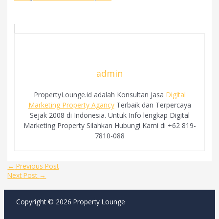
admin
PropertyLounge.id adalah Konsultan Jasa
Digital
Marketing Property Agancy
Terbaik dan Terpercaya
Sejak 2008 di Indonesia. Untuk Info lengkap Digital
Marketing Property Silahkan Hubungi Kami di +62 819-
7810-088
Post
←
Previous Post
navigation
Next Post
→
Copyright © 2026 Property Lounge