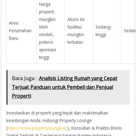
Harga
properti
mungkin
Akses ke
Area
lebih
fasilitas
Sedang-
Perumahan
Seda
rendah,
mungkin
tinggi
Baru
potensi
terbatas
apresiasi
tinggi
Baca Juga :
Analisis Listing Rumah yang Cepat
Terjual: Panduan untuk Pembeli dan Penjual
Properti
Investasikan di properti yang tepat dan maksimalkan
keuntungan Anda. Hubungi Property Lounge
(
https://www.propertylounge.id/
), Konsultan & Praktisi Bisnis
Digital Terbaik di Tangerang Selatan Banten Indonesia