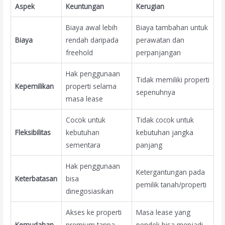
Aspek
Keuntungan
Kerugian
Biaya awal lebih
Biaya tambahan untuk
Biaya
rendah daripada
perawatan dan
freehold
perpanjangan
Hak penggunaan
Tidak memiliki properti
Kepemilikan
properti selama
sepenuhnya
masa lease
Cocok untuk
Tidak cocok untuk
Fleksibilitas
kebutuhan
kebutuhan jangka
sementara
panjang
Hak penggunaan
Ketergantungan pada
Keterbatasan
bisa
pemilik tanah/properti
dinegosiasikan
Akses ke properti
Masa lease yang
Kemudahan
premium tanpa
pendek bisa menjadi