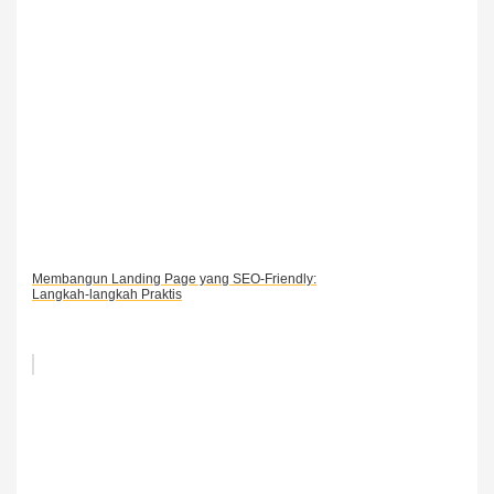
Membangun Landing Page yang SEO-Friendly:
Langkah-langkah Praktis