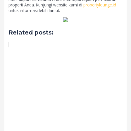
properti Anda. Kunjungi website kami di
propertylounge.id
untuk informasi lebih lanjut.
Related posts: