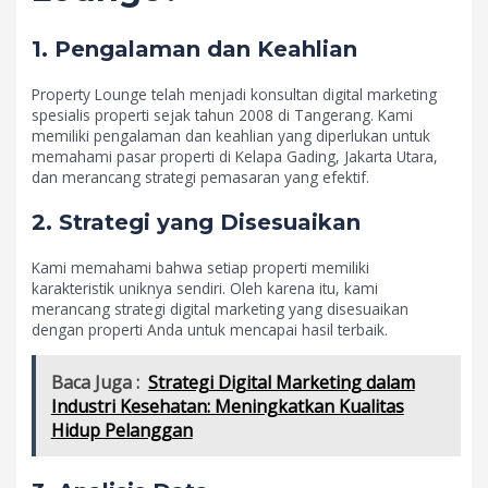
1. Pengalaman dan Keahlian
Property Lounge telah menjadi konsultan digital marketing
spesialis properti sejak tahun 2008 di Tangerang. Kami
memiliki pengalaman dan keahlian yang diperlukan untuk
memahami pasar properti di Kelapa Gading, Jakarta Utara,
dan merancang strategi pemasaran yang efektif.
2. Strategi yang Disesuaikan
Kami memahami bahwa setiap properti memiliki
karakteristik uniknya sendiri. Oleh karena itu, kami
merancang strategi digital marketing yang disesuaikan
dengan properti Anda untuk mencapai hasil terbaik.
Baca Juga :
Strategi Digital Marketing dalam
Industri Kesehatan: Meningkatkan Kualitas
Hidup Pelanggan