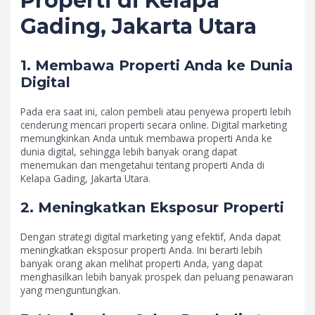
Properti di Kelapa
Gading, Jakarta Utara
1. Membawa Properti Anda ke Dunia
Digital
Pada era saat ini, calon pembeli atau penyewa properti lebih
cenderung mencari properti secara online. Digital marketing
memungkinkan Anda untuk membawa properti Anda ke
dunia digital, sehingga lebih banyak orang dapat
menemukan dan mengetahui tentang properti Anda di
Kelapa Gading, Jakarta Utara.
2. Meningkatkan Eksposur Properti
Dengan strategi digital marketing yang efektif, Anda dapat
meningkatkan eksposur properti Anda. Ini berarti lebih
banyak orang akan melihat properti Anda, yang dapat
menghasilkan lebih banyak prospek dan peluang penawaran
yang menguntungkan.