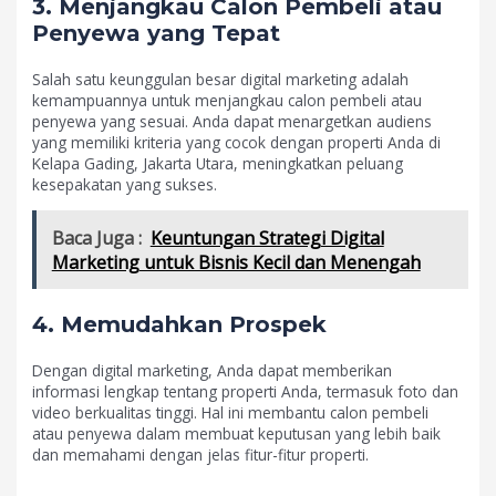
3. Menjangkau Calon Pembeli atau
Penyewa yang Tepat
Salah satu keunggulan besar digital marketing adalah
kemampuannya untuk menjangkau calon pembeli atau
penyewa yang sesuai. Anda dapat menargetkan audiens
yang memiliki kriteria yang cocok dengan properti Anda di
Kelapa Gading, Jakarta Utara, meningkatkan peluang
kesepakatan yang sukses.
Baca Juga :
Keuntungan Strategi Digital
Marketing untuk Bisnis Kecil dan Menengah
4. Memudahkan Prospek
Dengan digital marketing, Anda dapat memberikan
informasi lengkap tentang properti Anda, termasuk foto dan
video berkualitas tinggi. Hal ini membantu calon pembeli
atau penyewa dalam membuat keputusan yang lebih baik
dan memahami dengan jelas fitur-fitur properti.