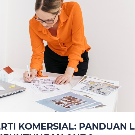
ERTI KOMERSIAL: PANDUAN