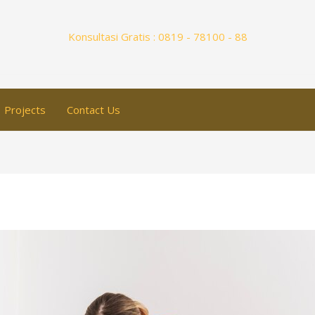
Konsultasi Gratis : 0819 - 78100 - 88
Projects
Contact Us