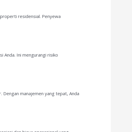
 properti residensial. Penyewa
i Anda. Ini mengurangi risiko
ar. Dengan manajemen yang tepat, Anda