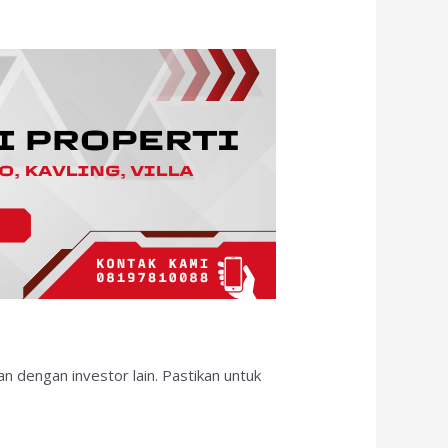
an dengan investor lain. Pastikan untuk