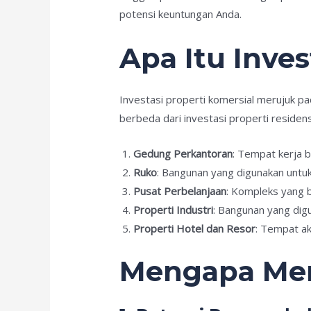
potensi keuntungan Anda.
Apa Itu Inves
Investasi properti komersial merujuk pa
berbeda dari investasi properti residens
Gedung Perkantoran
: Tempat kerja 
Ruko
: Bangunan yang digunakan untuk t
Pusat Perbelanjaan
: Kompleks yang b
Properti Industri
: Bangunan yang digu
Properti Hotel dan Resor
: Tempat a
Mengapa Memi