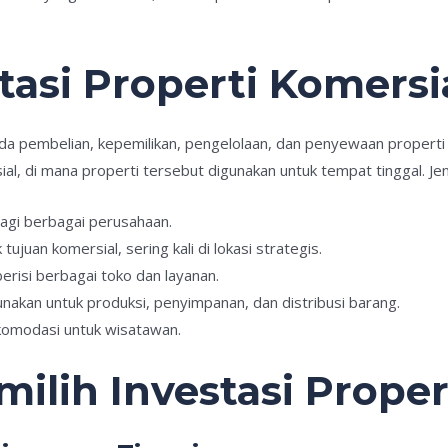
tasi Properti Komersi
da pembelian, kepemilikan, pengelolaan, dan penyewaan properti y
ial, di mana properti tersebut digunakan untuk tempat tinggal. Je
bagi berbagai perusahaan.
ujuan komersial, sering kali di lokasi strategis.
erisi berbagai toko dan layanan.
nakan untuk produksi, penyimpanan, dan distribusi barang.
komodasi untuk wisatawan.
lih Investasi Proper