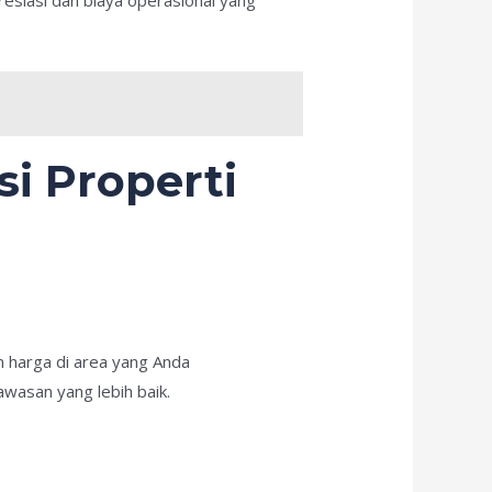
esiasi dan biaya operasional yang
i Properti
n harga di area yang Anda
wasan yang lebih baik.