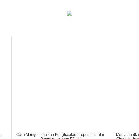
:
Cara Mengoptimalkan Penghasilan Properti melalui
Memanfaatkan
Pemasaran yang Efektif
Otomatis: In