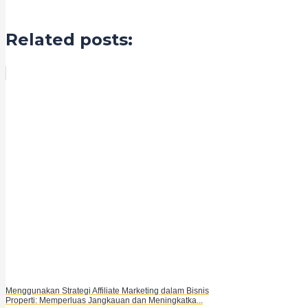
Related posts:
Menggunakan Strategi Affiliate Marketing dalam Bisnis
Properti: Memperluas Jangkauan dan Meningkatka...