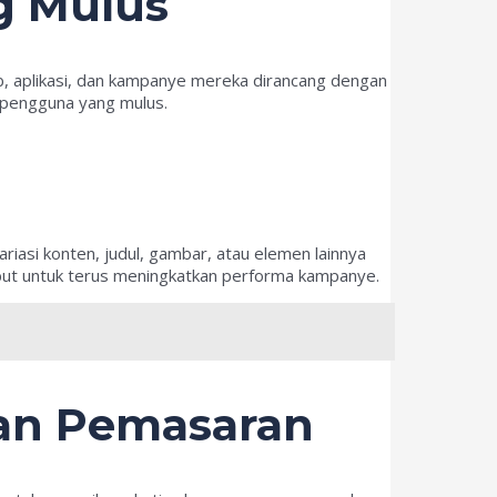
g Mulus
, aplikasi, dan kampanye mereka dirancang dengan
 pengguna yang mulus.
riasi konten, judul, gambar, atau elemen lainnya
but untuk terus meningkatkan performa kampanye.
atan Pemasaran