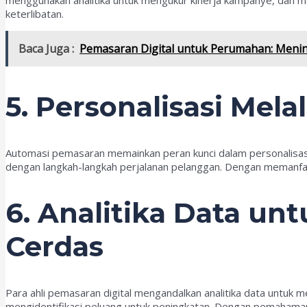
menggunakan analitika untuk mengukur kinerja kampanye, dan mem
keterlibatan.
Baca Juga :
Pemasaran Digital untuk Perumahan: Mening
5. Personalisasi Mela
Automasi pemasaran memainkan peran kunci dalam personalisas
dengan langkah-langkah perjalanan pelanggan. Dengan memanfa
6. Analitika Data u
Cerdas
Para ahli pemasaran digital mengandalkan analitika data untuk
mengidentifikasi peluang untuk peningkatan. Dengan pemaham