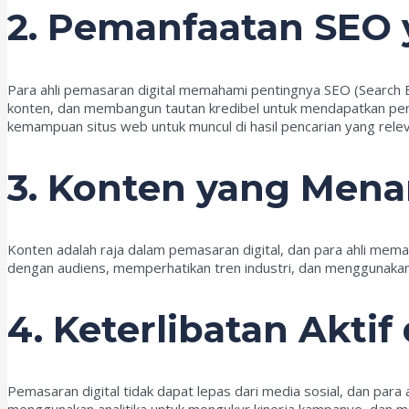
2. Pemanfaatan SEO 
Para ahli pemasaran digital memahami pentingnya SEO (Search En
konten, dan membangun tautan kredibel untuk mendapatkan per
kemampuan situs web untuk muncul di hasil pencarian yang relev
3. Konten yang Mena
Konten adalah raja dalam pemasaran digital, dan para ahli me
dengan audiens, memperhatikan tren industri, dan menggunakan b
4. Keterlibatan Aktif 
Pemasaran digital tidak dapat lepas dari media sosial, dan para 