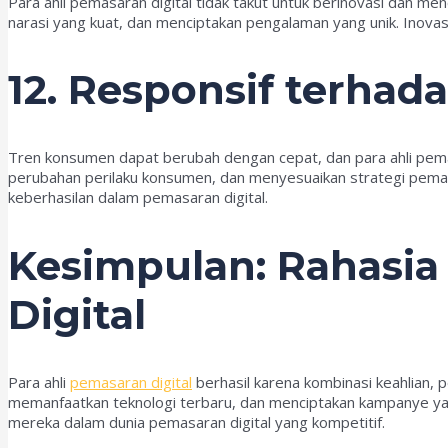
Para ahli pemasaran digital tidak takut untuk berinovasi dan m
narasi yang kuat, dan menciptakan pengalaman yang unik. Inovas
12. Responsif terha
Tren konsumen dapat berubah dengan cepat, dan para ahli pema
perubahan perilaku konsumen, dan menyesuaikan strategi pema
keberhasilan dalam pemasaran digital.
Kesimpulan: Rahasia 
Digital
Para ahli
pemasaran digital
berhasil karena kombinasi keahlian, 
memanfaatkan teknologi terbaru, dan menciptakan kampanye yang
mereka dalam dunia pemasaran digital yang kompetitif.