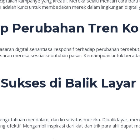
enciptakan kampanye yang kreatif. Mereka selalu mencari cara ba
i adalah kunci untuk membedakan merek dalam lingkungan digital 
dap Perubahan Tren 
saran digital senantiasa responsif terhadap perubahan tersebut.
saran mereka sesuai kebutuhan pasar. Kemampuan untuk beradapt
Sukses di Balik Laya
pengetahuan mendalam, dan kreativitas mereka. Dibalik layar, me
 efektif. Mengambil inspirasi dari kiat dan trik para ahli dap