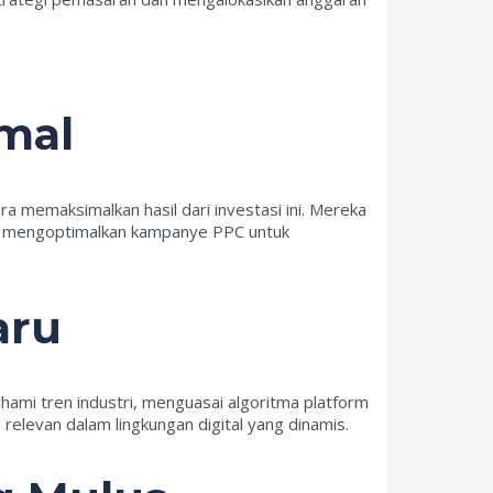
imal
a memaksimalkan hasil dari investasi ini. Mereka
dan mengoptimalkan kampanye PPC untuk
aru
ami tren industri, menguasai algoritma platform
levan dalam lingkungan digital yang dinamis.