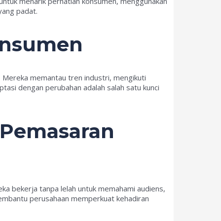
ru untuk menarik perhatian konsumen, menggunakan
yang padat.
Konsumen
 Mereka memantau tren industri, mengikuti
asi dengan perubahan adalah salah satu kunci
r Pemasaran
reka bekerja tanpa lelah untuk memahami audiens,
at membantu perusahaan memperkuat kehadiran