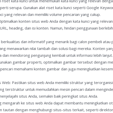
an riset kata kunci untuk menemukan kata kunci yang relevan denga
perti serupa. Gunakan alat riset kata kunci seperti Google Keyw
 yang relevan dan memiliki volume pencarian yang cukup.
timalkan konten situs web Anda dengan kata kunci yang relevan. 
 URL, heading, dan isi konten. Namun, hindari penggunaan berlebi
berkualitas dan informatif yang menarik bagi calon pembeli atau p
 yang menawarkan nilai tambah dan solusi bagi mereka. Konten ya
 dan mendorong pengunjung kembali untuk informasi lebih lanjut.
nakan gambar properti, optimalkan gambar tersebut dengan mengg
n pencari memahami konten gambar dan juga meningkatkan kesem
us Web: Pastikan situs web Anda memiliki struktur yang terorganis
ang terstruktur untuk memudahkan mesin pencari dalam mengind
njelajahi situs Anda, semakin baik peringkat situs Anda.
ng mengarah ke situs web Anda dapat membantu meningkatkan oto
autan dengan menghubungi situs-situs terkait, seperti direktori 