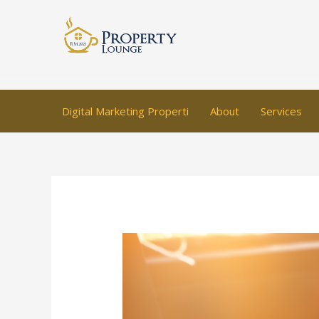
Skip
to
content
Digital Marketing Properti
About
Services