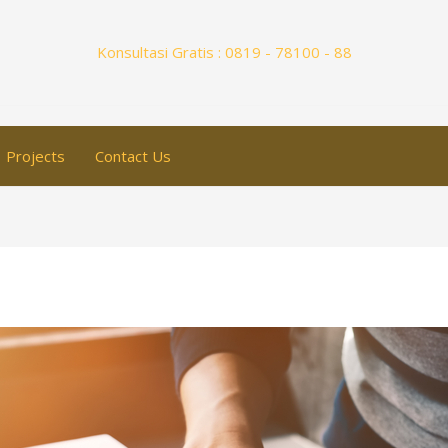
Konsultasi Gratis : 0819 - 78100 - 88
Projects
Contact Us