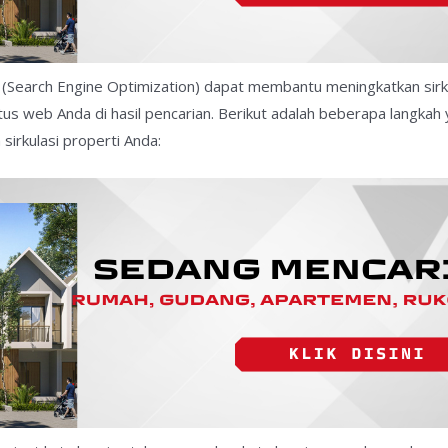
Search Engine Optimization) dapat membantu meningkatkan sirku
itus web Anda di hasil pencarian. Berikut adalah beberapa langkah 
irkulasi properti Anda: