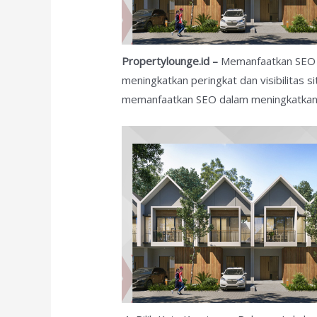
Propertylounge.id –
Memanfaatkan SEO (
meningkatkan peringkat dan visibilitas s
memanfaatkan SEO dalam meningkatkan s