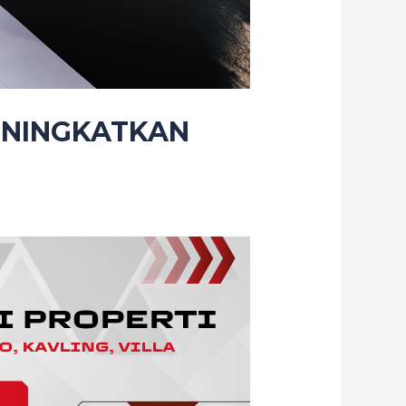
ENINGKATKAN